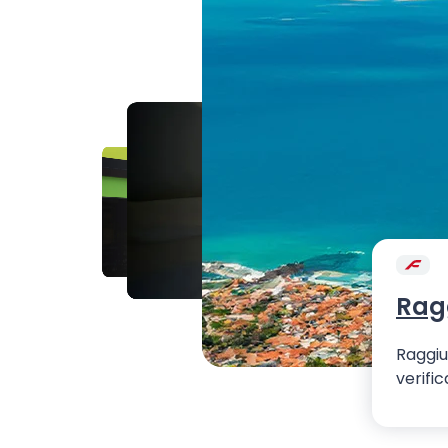
Ragg
Raggiu
verific