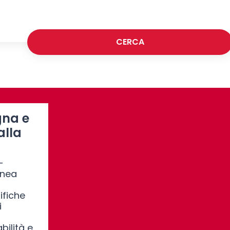
CERCA
gna e
alla
–
inea
fiche
i
bilità e