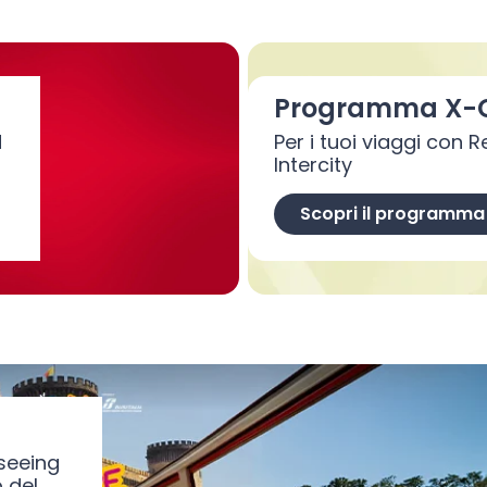
Altri servizi
Programma X-
d
Per i tuoi viaggi con 
Intercity
Scopri il programma
tseeing
 del