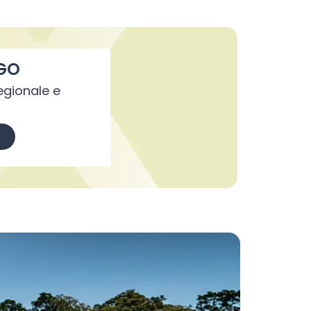
biglietto treno.
ACTV Venezia Unica: bus e
GO
vaporetto
Regionale e
Acquista, insieme al viaggio in treno da e
per Venezia, anche il voucher per il
trasporto in bus e vaporetto su questo
sito e sull'App.