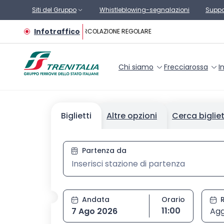
Vai al contenuto principale
Siti del Gruppo
Whistleblowing-segnalazioni
Suppo
Infotraffico
CIRCOLAZIONE REGOLARE
Chi siamo
Frecciarossa
I
Biglietti
Altre opzioni
Cerca biglie
Stazione di partenza, digit
Partenza da
Andata
Orario
Seleziona orario
11:00
7 Ago 2026
Agg