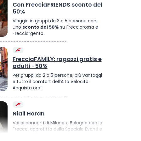
Con FrecciaFRIENDS sconto del
50%
Viaggia in gruppi da 3 a 5 persone con
uno
sconto del 50%
su Frecciarossa e
Frecciargento.
FrecciaFAMILY: ragazzi gratis e
adulti -50%
Per gruppi da 2 a 5 persone, più vantaggi
e tutto il comfort dell’Alta Velocità.
Acquista ora!
Niall Horan
Vai ai concerti di Milano e Bologna con le
Frecce, approfitta della Speciale Eventi e
risparmia fino al 75%: acquista ora il tuo