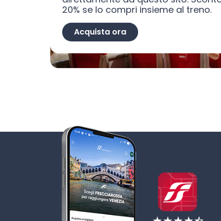
20% se lo compri insieme al treno.
Acquista ora
Scopri tutti i vantaggi dell’App Trenitalia