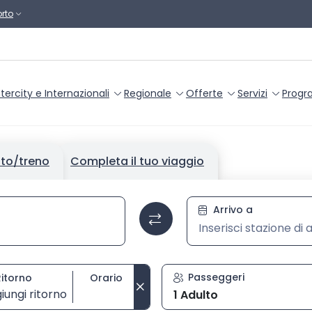
rto
ntercity e Internazionali
Regionale
Offerte
Servizi
Progr
tto/treno
Completa il tuo viaggio
a la stazione poi selezionala dall’elenco con i tasti frecce e 
Stazione di 
Arrivo a
Passeggeri
Ritorno
Orario
iungi ritorno
1 Adulto
Seleziona orario di ritorno