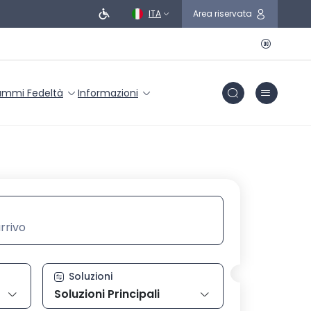
ITA
Area riservata
ammi Fedeltà
Informazioni
conferma con invio
arrivo, digita la stazione poi selezionala dall’elenco con i ta
Soluzioni
Soluzioni Principali