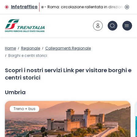
Vai al contenuto principale
Infotraffico
Linea AV Firenze - Roma: circolazione rallentata in direzione Roma d
Home
Regionale
Collegamenti Regionale
Borghi e centri storici
Scopri i nostri servizi Link per visitare borghi e
centri storici
Umbria
Treno + bus