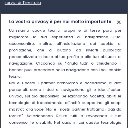
servizi di Trenitalia
Trenitalia
La vostra privacy è per noi molto importante
Chi siamo
Utilizziamo cookie tecnici propri e di terze parti per
migliorare la tua esperienza di navigazione. Puoi
Sostenibilità
acconsentire, inoltre, all’installazione dei cookie di
Trenitalia for Business
profilazione, che ci aiutano ad inviarti pubblicità
personalizzata in base al tuo profilo e alle tue abitudini di
Link esterno
Manuale di Conservazione
navigazione. Cliccando su “Rifiuta tutti” o chiudendo il
Link esterno
Carriere
banner puoi procedere nella navigazione con i soli cookie
Link esterno
La Freccia Mag
tecnici.
Noi e i nostri
1
partner archiviamo e accediamo ai dati
Noleggia un treno charter
personali, come i dati di navigazione gli o identificatori
Viaggi di gruppo
univoci, sul tuo dispositivo. Selezionando Accetta, abiliti le
tecnologie di tracciamento affinché supportino gli scopi
mostrati alla voce "Noi e i nostri partner trattiamo i dati da
fornire". Selezionando Rifiuta tutti o revocando il tuo
consenso, le disabiliti. Nel caso in cui queste tecnologie
Seguici sui social