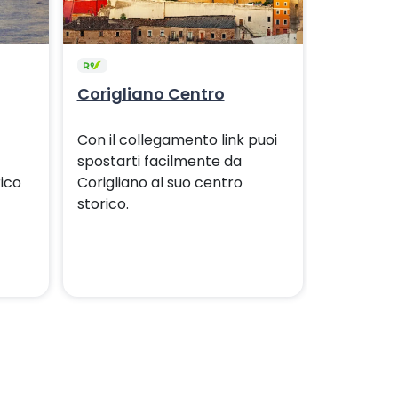
Corigliano Centro
Palmi C
Con il collegamento link puoi
Collega l
spostarti facilmente da
con il suo
rico
Corigliano al suo centro
modo sem
storico.
collegame