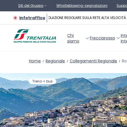
Vai al contenuto principale
Siti del Gruppo
Whistleblowing-segnalazioni
Suppo
Infotraffico
CIRCOLAZIONE REGOLARE SULLA RETE ALTA VELOCITÀ
Chi
Int
Frecciarossa
siamo
Int
Home
Regionale
Collegamenti Regionale
Ro
Treno + bus