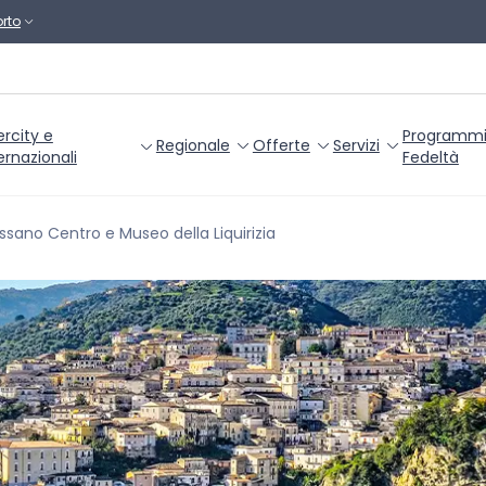
rto
ercity e
Programm
Regionale
Offerte
Servizi
ernazionali
Fedeltà
ssano Centro e Museo della Liquirizia