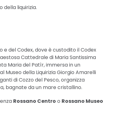
della liquirizia.
no e del Codex, dove è custodito il Codex
maestosa Cattedrale di Maria Santissima
anta Maria del Patìr, immersa in un
l Museo della Liquirizia Giorgio Amarelli
 Giganti di Cozzo del Pesco, organizza
ca, bagnate da un mare cristallino.
rtenza
Rossano Centro
o
Rossano Museo