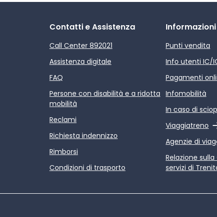
Contatti e Assistenza
Informazioni
Call Center 892021
Punti vendita
Assistenza digitale
Info utenti IC/
FAQ
Pagamenti onl
Persone con disabilità e a ridotta
Infomobilità
mobilità
In caso di scio
Reclami
Link esterno
Viaggiatreno
Richiesta indennizzo
Agenzie di viag
Rimborsi
Link esterno
Relazione sulla
Condizioni di trasporto
servizi di Trenit