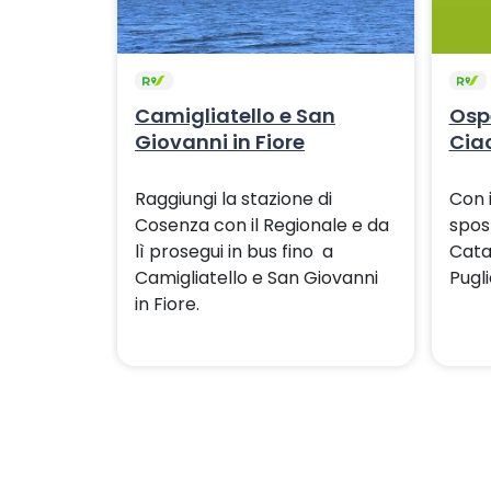
Camigliatello e San
Osp
Giovanni in Fiore
Cia
Raggiungi la stazione di
Con 
Cosenza con il Regionale e da
spos
lì prosegui in bus fino a
Cata
Camigliatello e San Giovanni
Pugl
in Fiore.