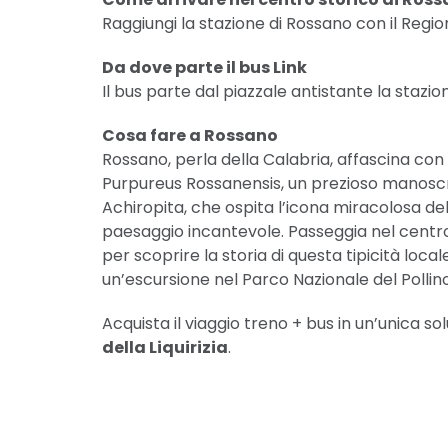
Raggiungi la stazione di Rossano con il Regiona
Da dove parte il bus Link
Il bus parte dal piazzale antistante la stazio
Cosa fare a Rossano
Rossano, perla della Calabria, affascina con 
Purpureus Rossanensis, un prezioso manoscri
Achiropita, che ospita l’icona miracolosa dell
paesaggio incantevole. Passeggia nel centro st
per scoprire la storia di questa tipicità local
un’escursione nel Parco Nazionale del Pollino
Acquista il viaggio treno + bus in un’unica 
della Liquirizia
.