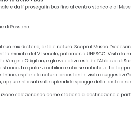
le e da lì prosegui in bus fino al centro storico e al Museo 
ne di Rossano.
il suo mix di storia, arte e natura. Scopri il Museo Diocesa
tto miniato del VI secolo, patrimonio UNESCO. Visita la 
a Vergine Odigitria, e gli evocativi resti dell’Abbazia di S
orico, tra palazzi nobiliari e chiese antiche, e fai tappa a
e. Infine, esplora la natura circostante: visita i suggestivi
, oppure rilassati sulle splendide spiagge della costa ioni
soluzione selezionando come stazione di destinazione o pa