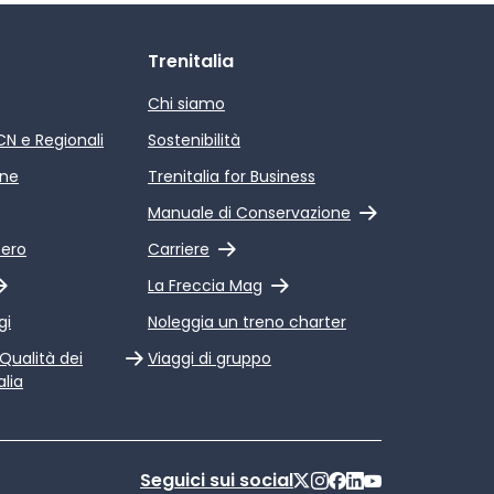
Trenitalia
Chi siamo
ICN e Regionali
Sostenibilità
ine
Trenitalia for Business
Link esterno
Manuale di Conservazione
Link esterno
pero
Carriere
Link esterno
La Freccia Mag
gi
Noleggia un treno charter
 Qualità dei
Viaggi di gruppo
alia
Seguici sui social