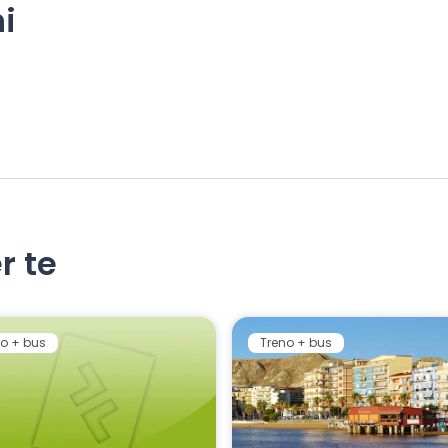
i
r te
o + bus
Treno + bus