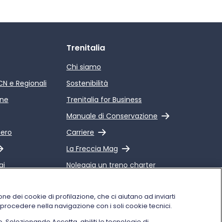
Trenitalia
Chi siamo
ICN e Regionali
Sostenibilità
ine
Trenitalia for Business
Link esterno
Manuale di Conservazione
Link esterno
pero
Carriere
Link esterno
La Freccia Mag
gi
Noleggia un treno charter
 Qualità dei
Viaggi di gruppo
alia
one dei cookie di profilazione, che ci aiutano ad inviarti
i procedere nella navigazione con i soli cookie tecnici.
o. Selezionando Accetta, abiliti le tecnologie di