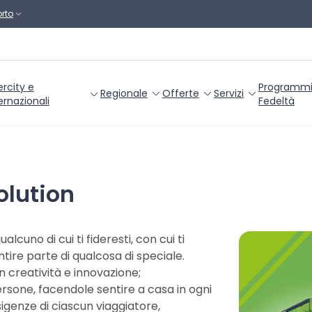
rto
ercity e
Programm
Regionale
Offerte
Servizi
ernazionali
Fedeltà
olution
cuno di cui ti fideresti, con cui ti
ntire parte di qualcosa di speciale.
 creatività e innovazione;
sone, facendole sentire a casa in ogni
genze di ciascun viaggiatore,