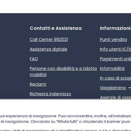
Contatti e Assistenza
Informazioni
Call Center 892021
Punti vendita
Assistenza digitale
Info utenti IC/
FAQ
Pagamenti onl
Persone con disabilità e a ridotta
Infomobilità
mobilità
In caso di scio
Reclami
Link esterno
Viaggiatreno
Richiesta indennizzo
Agenzie di viag
Rimborsi
Link esterno
Relazione sulla
Condizioni di trasporto
servizi di Trenit
tua esperienza di navigazione. Puoi acconsentire, inoltre, all’installazi
i di navigazione. Cliccando su “Rifiuta tutti” o chiudendo il banner puo
 i dati di navigazione gli o identificatori univoci, sul tuo dispositiv