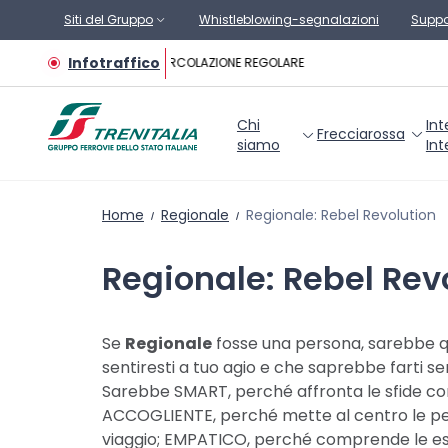
Vai al contenuto principale
Siti del Gruppo
Whistleblowing-segnalazioni
Suppo
Infotraffico
CIRCOLAZIONE REGOLARE
Chi
Int
Frecciarossa
siamo
Int
Home
Regionale
Regionale: Rebel Revolution
Regionale: Rebel Rev
Se
Regionale
fosse una persona, sarebbe qual
sentiresti a tuo agio e che saprebbe farti se
Sarebbe SMART, perché affronta le sfide con
ACCOGLIENTE, perché mette al centro le per
viaggio; EMPATICO, perché comprende le esi