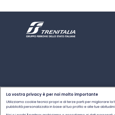
La vostra privacy è per noi molto importante
Utilizziamo cookie tecnici propri e di terze parti per migliorare la 
pubblicità personalizzata in base al tuo profilo e alle tue abitudin
Noi e i nostri
1
partner archiviamo e accediamo ai dati personali, come