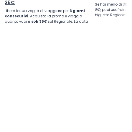
35€
Se hai meno di 30 ann
GO, puoi usufruire d
Libera la tua voglia di viaggiare per
3 giorni
biglietto Regionale. 
consecutivi
. Acquista la promo e viaggia
quanto vuoi
a soli 35€
sul Regionale. La data
di partenza è flessibile.