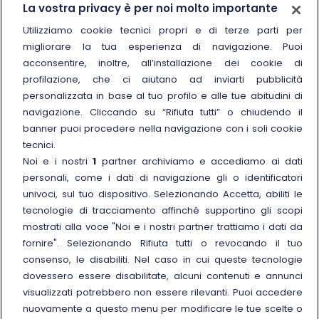
La vostra privacy è per noi molto importante
Chi siamo
Utilizziamo cookie tecnici propri e di terze parti per
migliorare la tua esperienza di navigazione. Puoi
Sostenibilità
acconsentire, inoltre, all’installazione dei cookie di
Trenitalia for Business
profilazione, che ci aiutano ad inviarti pubblicità
personalizzata in base al tuo profilo e alle tue abitudini di
Link esterno
Manuale di Conservazione
navigazione. Cliccando su “Rifiuta tutti” o chiudendo il
Link esterno
Carriere
banner puoi procedere nella navigazione con i soli cookie
Link esterno
La Freccia Mag
tecnici.
Noi e i nostri
1
partner archiviamo e accediamo ai dati
Noleggia un treno charter
personali, come i dati di navigazione gli o identificatori
Viaggi di gruppo
univoci, sul tuo dispositivo. Selezionando Accetta, abiliti le
tecnologie di tracciamento affinché supportino gli scopi
mostrati alla voce "Noi e i nostri partner trattiamo i dati da
fornire". Selezionando Rifiuta tutti o revocando il tuo
consenso, le disabiliti. Nel caso in cui queste tecnologie
Seguici sui social
dovessero essere disabilitate, alcuni contenuti e annunci
visualizzati potrebbero non essere rilevanti. Puoi accedere
nuovamente a questo menu per modificare le tue scelte o