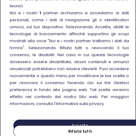
Link esterno
La Freccia Mag
tecnici.
Noi e i nostri
1
partner archiviamo e accediamo ai dati
Noleggia un treno charter
personali, come i dati di navigazione gli o identificatori
Viaggi di gruppo
univoci, sul tuo dispositivo. Selezionando Accetta, abiliti le
tecnologie di tracciamento affinché supportino gli scopi
mostrati alla voce "Noi e i nostri partner trattiamo i dati da
fornire". Selezionando Rifiuta tutti o revocando il tuo
consenso, le disabiliti. Nel caso in cui queste tecnologie
Seguici sui social
dovessero essere disabilitate, alcuni contenuti e annunci
visualizzati potrebbero non essere rilevanti. Puoi accedere
nuovamente a questo menu per modificare le tue scelte o
per revocare il consenso facendo clic sul link Gestisci
preferenza in fondo alla pagina web. Tali scelte avranno
© Gruppo FS Italiane 2025
effetto nel contesto del nostro Sito web. Per maggiori
Note legali
Protezione dati personali
Accessibilità
Informativa sui cookies
Gestisci preferenza
informazioni, consulta l'Informativa sulla privacy.
Partita IVA 05403151003
Accetta
Rifiuta tutti