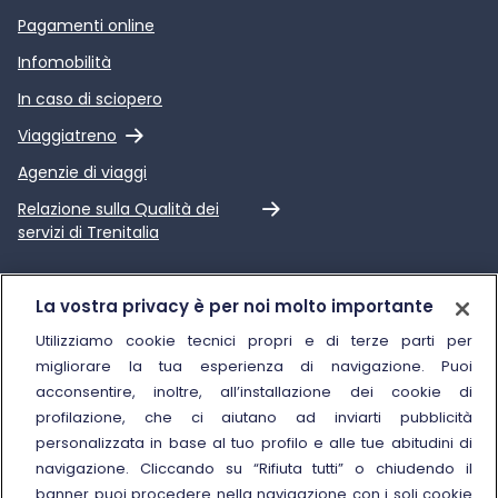
Pagamenti online
Infomobilità
In caso di sciopero
Link esterno
Viaggiatreno
Agenzie di viaggi
Link esterno
Relazione sulla Qualità dei
servizi di Trenitalia
Trenitalia
La vostra privacy è per noi molto importante
Chi siamo
Utilizziamo cookie tecnici propri e di terze parti per
migliorare la tua esperienza di navigazione. Puoi
Sostenibilità
acconsentire, inoltre, all’installazione dei cookie di
Trenitalia for Business
profilazione, che ci aiutano ad inviarti pubblicità
personalizzata in base al tuo profilo e alle tue abitudini di
Link esterno
Manuale di Conservazione
navigazione. Cliccando su “Rifiuta tutti” o chiudendo il
Link esterno
Carriere
banner puoi procedere nella navigazione con i soli cookie