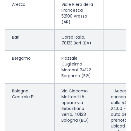
Arezzo
Viale Piero della
Francesca,
52100 Arezzo
(AR)
Bari
Corso Italia,
70123 Bari (BA)
Bergamo
Piazzale
Guglielmo
Marconi, 24122
Bergamo (BG)
Bologna
Via Giacomo
- Access
Centrale P1
Matteotti 5
consentit
oppure via
dalle 5:30 
Sebastiano
24:00 - I 
Serlio, 40128
auto dedic
Bologna (BO)
prenotati
ubicati