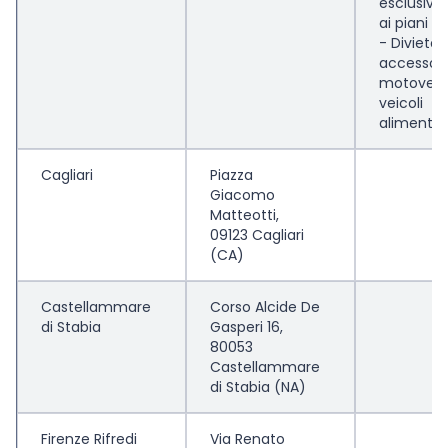
esclusiv
ai piani in
- Divieto 
accesso 
motoveico
veicoli
alimentat
Cagliari
Piazza
Giacomo
Matteotti,
09123 Cagliari
(CA)
Castellammare
Corso Alcide De
di Stabia
Gasperi 16,
80053
Castellammare
di Stabia (NA)
Firenze Rifredi
Via Renato