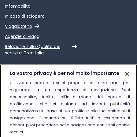
Infomobilità
In caso di sciopero
Link esterno
Viaggiatreno
Agenzie di viaggi
Link esterno
Relazione sulla Qualità dei
servizi di Trenitalia
Trenitalia
La vostra privacy è per noi molto importante
Chi siamo
Utilizziamo cookie tecnici propri e di terze parti per
migliorare la tua esperienza di navigazione. Puoi
Sostenibilità
acconsentire, inoltre, all’installazione dei cookie di
Trenitalia for Business
profilazione, che ci aiutano ad inviarti pubblicità
personalizzata in base al tuo profilo e alle tue abitudini di
Link esterno
Manuale di Conservazione
navigazione. Cliccando su “Rifiuta tutti” o chiudendo il
Link esterno
Carriere
banner puoi procedere nella navigazione con i soli cookie
Link esterno
La Freccia Mag
tecnici.