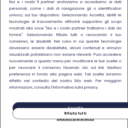
Noi e i nostri
1
partner archiviamo e accediamo ai dati
Noleggia un treno charter
personali, come i dati di navigazione gli o identificatori
Viaggi di gruppo
univoci, sul tuo dispositivo. Selezionando Accetta, abiliti le
tecnologie di tracciamento affinché supportino gli scopi
mostrati alla voce "Noi e i nostri partner trattiamo i dati da
fornire". Selezionando Rifiuta tutti o revocando il tuo
consenso, le disabiliti. Nel caso in cui queste tecnologie
Seguici sui social
dovessero essere disabilitate, alcuni contenuti e annunci
visualizzati potrebbero non essere rilevanti. Puoi accedere
nuovamente a questo menu per modificare le tue scelte o
per revocare il consenso facendo clic sul link Gestisci
preferenza in fondo alla pagina web. Tali scelte avranno
© Gruppo FS Italiane 2025
effetto nel contesto del nostro Sito web. Per maggiori
Note legali
Protezione dati personali
Accessibilità
Informativa sui cookies
Gestisci preferenza
informazioni, consulta l'Informativa sulla privacy.
Partita IVA 05403151003
Accetta
Rifiuta tutti
Gestisci preferenza
Acquista
Cerca il tuo viaggio