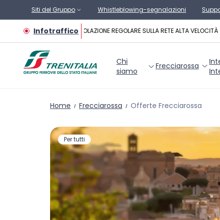
Vai al contenuto principale
Siti del Gruppo
Whistleblowing-segnalazioni
Suppo
Infotraffico
CIRCOLAZIONE REGOLARE SULLA RETE ALTA VELOCITÀ
Chi
Int
Frecciarossa
siamo
Int
Home
Frecciarossa
Offerte Frecciarossa
Viaggia con le nostre offerte
Per tutti