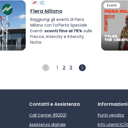
Eventi
Fiera Milano
Raggiungi gli eventi di Fiera
Milano con l’offerta Speciale
Eventi:
sconti fino al 75%
sulle
Frecce, Intercity e Intercity
Notte.
1
2
3
Contatti e Assistenza
Informazioni
Call Center 892021
Punti vendita
Assistenza digitale
Info utenti IC/