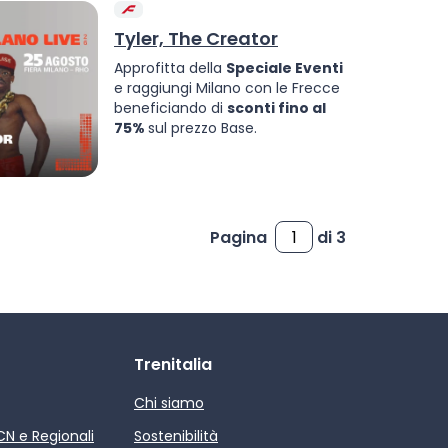
Tyler, The Creator
Approfitta della
Speciale Eventi
e raggiungi Milano con le Frecce
beneficiando di
sconti fino al
75%
sul prezzo Base.
Pagina
di 3
Trenitalia
Chi siamo
ICN e Regionali
Sostenibilità