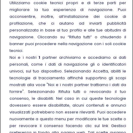
Chi siamo
Utilizziamo cookie tecnici propri e di terze parti per
migliorare la tua esperienza di navigazione. Puoi
Sostenibilità
acconsentire, inoltre, all’installazione dei cookie di
Trenitalia for Business
profilazione, che ci aiutano ad inviarti pubblicità
personalizzata in base al tuo profilo e alle tue abitudini di
Link esterno
Manuale di Conservazione
navigazione. Cliccando su “Rifiuta tutti” o chiudendo il
Link esterno
Carriere
banner puoi procedere nella navigazione con i soli cookie
Link esterno
La Freccia Mag
tecnici.
Noi e i nostri
1
partner archiviamo e accediamo ai dati
Noleggia un treno charter
personali, come i dati di navigazione gli o identificatori
Viaggi di gruppo
univoci, sul tuo dispositivo. Selezionando Accetta, abiliti le
tecnologie di tracciamento affinché supportino gli scopi
mostrati alla voce "Noi e i nostri partner trattiamo i dati da
fornire". Selezionando Rifiuta tutti o revocando il tuo
consenso, le disabiliti. Nel caso in cui queste tecnologie
Seguici sui social
dovessero essere disabilitate, alcuni contenuti e annunci
visualizzati potrebbero non essere rilevanti. Puoi accedere
nuovamente a questo menu per modificare le tue scelte o
per revocare il consenso facendo clic sul link Gestisci
preferenza in fondo alla pagina web. Tali scelte avranno