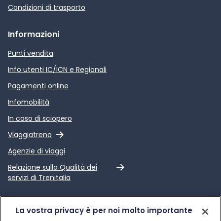
Condizioni di trasporto
Informazioni
Punti vendita
Info utenti IC/ICN e Regionali
Pagamenti online
Infomobilità
In caso di sciopero
Link esterno
Viaggiatreno
Agenzie di viaggi
Link esterno
Relazione sulla Qualità dei
servizi di Trenitalia
Trenitalia
La vostra privacy è per noi molto importante