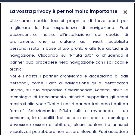
Trenitalia
La vostra privacy è per noi molto importante
Chi siamo
Utilizziamo cookie tecnici propri e di terze parti per
migliorare la tua esperienza di navigazione. Puoi
Sostenibilità
acconsentire, inoltre, all’installazione dei cookie di
Trenitalia for Business
profilazione, che ci aiutano ad inviarti pubblicità
personalizzata in base al tuo profilo e alle tue abitudini di
Link esterno
Manuale di Conservazione
navigazione. Cliccando su “Rifiuta tutti” o chiudendo il
Link esterno
Carriere
banner puoi procedere nella navigazione con i soli cookie
Link esterno
La Freccia Mag
tecnici.
Noi e i nostri
1
partner archiviamo e accediamo ai dati
Noleggia un treno charter
personali, come i dati di navigazione gli o identificatori
Viaggi di gruppo
univoci, sul tuo dispositivo. Selezionando Accetta, abiliti le
tecnologie di tracciamento affinché supportino gli scopi
mostrati alla voce "Noi e i nostri partner trattiamo i dati da
fornire". Selezionando Rifiuta tutti o revocando il tuo
consenso, le disabiliti. Nel caso in cui queste tecnologie
Seguici sui social
dovessero essere disabilitate, alcuni contenuti e annunci
visualizzati potrebbero non essere rilevanti. Puoi accedere