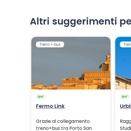
Altri suggerimenti pe
Treno + bus
Tren
Fermo Link
Urbi
Grazie al collegamento
Raggi
treno+bus tra Porto San
Studi