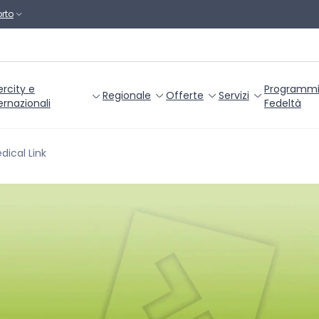
rto
ercity e
Programm
Regionale
Offerte
Servizi
ernazionali
Fedeltà
dical Link