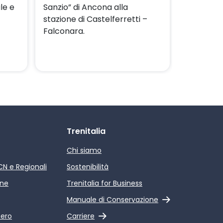
le e
Sanzio” di Ancona alla
stazione di Castelferretti –
Falconara.
Trenitalia
Chi siamo
ICN e Regionali
Sostenibilità
ine
Trenitalia for Business
Link esterno
Manuale di Conservazione
Link esterno
pero
Carriere