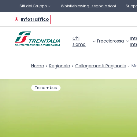
Vai al contenuto principale
Siti del Gruppo
Whistleblowing-segnalazioni
Suppo
Infotraffico
Chi
Int
Frecciarossa
siamo
Int
Home
Regionale
Collegamenti Regionale
Me
Treno + bus