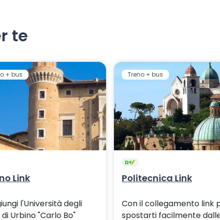
r te
o + bus
Treno + bus
no Link
Politecnica Link
ungi l'Università degli
Con il collegamento link 
 di Urbino "Carlo Bo"
spostarti facilmente dall