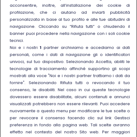
acconsentire, inoltre, all’installazione dei cookie di
Trenitalia for Business
profilazione, che ci aiutano ad inviarti pubblicità
personalizzata in base al tuo profilo e alle tue abitudini di
Link esterno
Manuale di Conservazione
navigazione. Cliccando su “Rifiuta tutti” o chiudendo il
Link esterno
Carriere
banner puoi procedere nella navigazione con i soli cookie
Link esterno
La Freccia Mag
tecnici.
Noi e i nostri
1
partner archiviamo e accediamo ai dati
Noleggia un treno charter
personali, come i dati di navigazione gli o identificatori
Viaggi di gruppo
univoci, sul tuo dispositivo. Selezionando Accetta, abiliti le
tecnologie di tracciamento affinché supportino gli scopi
mostrati alla voce "Noi e i nostri partner trattiamo i dati da
fornire". Selezionando Rifiuta tutti o revocando il tuo
consenso, le disabiliti. Nel caso in cui queste tecnologie
Seguici sui social
dovessero essere disabilitate, alcuni contenuti e annunci
visualizzati potrebbero non essere rilevanti. Puoi accedere
nuovamente a questo menu per modificare le tue scelte o
per revocare il consenso facendo clic sul link Gestisci
preferenza in fondo alla pagina web. Tali scelte avranno
© Gruppo FS Italiane 2025
effetto nel contesto del nostro Sito web. Per maggiori
Note legali
Protezione dati personali
Accessibilità