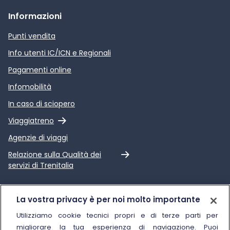
Informazioni
Punti vendita
Info utenti IC/ICN e Regionali
Pagamenti online
Infomobilità
In caso di sciopero
Link esterno
Viaggiatreno
Agenzie di viaggi
Link esterno
Relazione sulla Qualità dei
servizi di Trenitalia
Trenitalia
La vostra privacy è per noi molto importante
Chi siamo
Utilizziamo cookie tecnici propri e di terze parti per
migliorare la tua esperienza di navigazione. Puoi
Sostenibilità