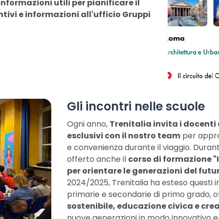
informazioni utili per pianificare il
ivi e informazioni all'ufficio Gruppi
Gli incontri nelle scuole
Ogni anno,
Trenitalia invita i docenti
esclusivi con il nostro team
per approf
e convenienza durante il viaggio. Durant
offerto anche il
corso di formazione "I
per orientare le generazioni del futu
2024/2025, Trenitalia ha esteso questi i
primarie e secondarie di primo grado, 
sostenibile, educazione civica e crea
nuove generazioni in modo innovativo e