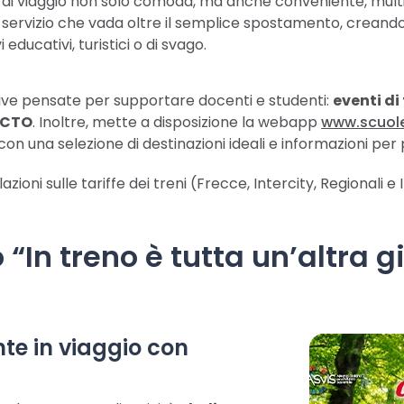
a di viaggio non solo comoda, ma anche conveniente, mult
 un servizio che vada oltre il semplice spostamento, creand
i educativi, turistici o di svago.
ziative pensate per supportare docenti e studenti:
eventi di
 PCTO
. Inoltre, mette a disposizione la webapp
www.scuole
on una selezione di destinazioni ideali e informazioni per p
oni sulle tariffe dei treni (Frecce, Intercity, Regionali e 
 “In treno è tutta un’altra g
te in viaggio con