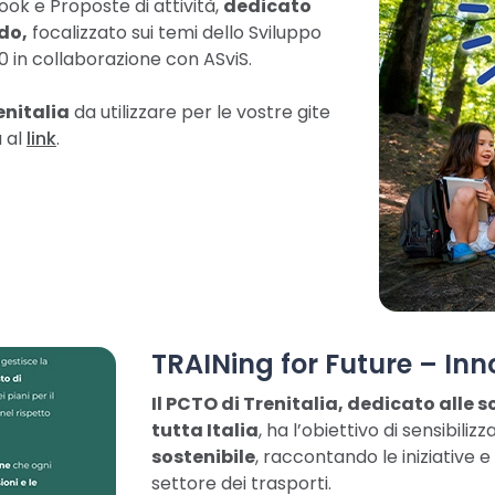
ok e Proposte di attività,
dedicato
ado,
focalizzato sui temi dello Sviluppo
 in collaborazione con ASviS.
enitalia
da utilizzare per le vostre gite
a al
link
.
TRAINing for Future – Inn
Il PCTO di Trenitalia, dedicato alle
tutta Italia
, ha l’obiettivo di sensibilizz
sostenibile
, raccontando le iniziative 
settore dei trasporti.