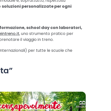
imodale e, soprattutto, rispettosa
o
soluzioni personalizzate per ogni
 formazione, school day con laboratori,
intreno.it
, uno strumento pratico per
renotare il viaggio in treno.
Internazionali) per tutte le scuole che
ita”