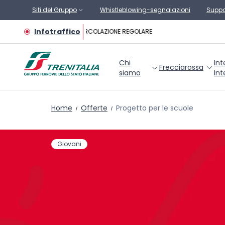
Vai al contenuto principale
Siti del Gruppo
Whistleblowing-segnalazioni
Suppo
Infotraffico
CIRCOLAZIONE REGOLARE
Chi
Int
Frecciarossa
siamo
Int
Home
Offerte
Progetto per le scuole
Giovani