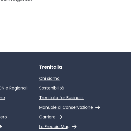
Trenitalia
Chi siamo
ICN e Regionali
Sostenibilità
ine
Trenitalia for Business
Link esterno
Manuale di Conservazione
Link esterno
pero
Carriere
Link esterno
La Freccia Mag