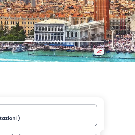
conferma con invio
arrivo, digita la stazione poi selezionala dall’elenco con i ta