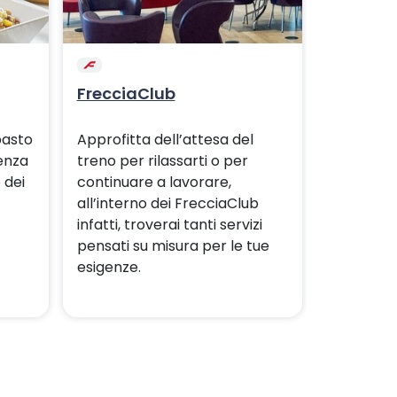
FrecciaClub
Roma - 
Freccia
pasto
Approfitta dell’attesa del
enza
treno per rilassarti o per
Con Frec
 dei
continuare a lavorare,
Milano so
all’interno dei FrecciaClub
con i col
infatti, troverai tanti servizi
2h 50'.
pensati su misura per le tue
esigenze.