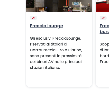
FrecciaLounge
Frec
bor
Gli esclusivi FrecciaLounge,
riservati ai titolari di
Scopr
CartaFreccia Oro e Platino,
di i
sono presenti in prossimità
bord
dei binari AV nelle principali
Frec
stazioni italiane.