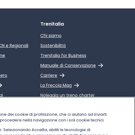
Trenitalia
Chi siamo
ICN e Regionali
Sostenibilità
ine
Trenitalia for Business
Link esterno
Manuale di Conservazione
Link esterno
pero
Carriere
Link esterno
La Freccia Mag
gi
Noleggia un treno charter
 Qualità dei
Viaggi di gruppo
alia
one dei cookie di profilazione, che ci aiutano ad inviarti
i procedere nella navigazione con i soli cookie tecnici.
o. Selezionando Accetta, abiliti le tecnologie di