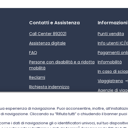
Contatti e Assistenza
Informazioni
Call Center 892021
Punti vendita
Assistenza digitale
Info utenti IC/
FAQ
Pagamenti onl
Persone con disabilità e a ridotta
Infomobilità
mobilità
In caso di scio
Reclami
Link esterno
Viaggiatreno
Richiesta indennizzo
Agenzie di viag
Rimborsi
Link esterno
Relazione sulla
Condizioni di trasporto
servizi di Trenit
tua esperienza di navigazione. Puoi acconsentire, inoltre, all’installazi
i di navigazione. Cliccando su “Rifiuta tutti” o chiudendo il banner puo
 i dati di navigazione gli o identificatori univoci, sul tuo dispositiv