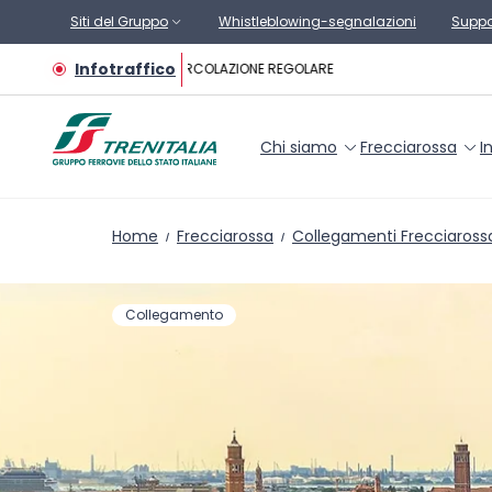
Vai al contenuto principale
Siti del Gruppo
Whistleblowing-segnalazioni
Suppo
Infotraffico
CIRCOLAZIONE REGOLARE
Chi siamo
Frecciarossa
I
Home
Frecciarossa
Collegamenti Frecciaross
Collegamento