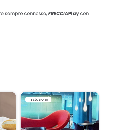
re sempre connesso,
FRECCIA
Play
con
In stazione
Collegam