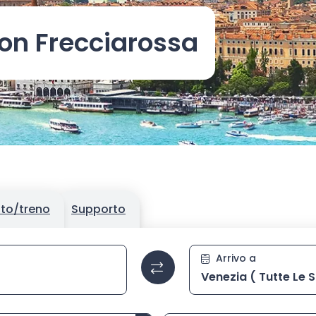
on Frecciarossa
tto/treno
Supporto
a la stazione poi selezionala dall’elenco con i tasti frecce e 
Stazione di 
Arrivo a