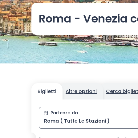
Roma - Venezia c
Biglietti
Altre opzioni
Cerca biglie
Stazione di partenza, digit
Partenza da