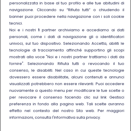
personalizzata in base al tuo profilo e alle tue abitudini di
Link esterno
Manuale di Conservazione
navigazione. Cliccando su “Rifiuta tutti” o chiudendo il
Link esterno
Carriere
banner puoi procedere nella navigazione con i soli cookie
Link esterno
La Freccia Mag
tecnici.
Noi e i nostri
1
partner archiviamo e accediamo ai dati
Noleggia un treno charter
personali, come i dati di navigazione gli o identificatori
Viaggi di gruppo
univoci, sul tuo dispositivo. Selezionando Accetta, abiliti le
tecnologie di tracciamento affinché supportino gli scopi
mostrati alla voce "Noi e i nostri partner trattiamo i dati da
fornire". Selezionando Rifiuta tutti o revocando il tuo
consenso, le disabiliti. Nel caso in cui queste tecnologie
Seguici sui social
dovessero essere disabilitate, alcuni contenuti e annunci
visualizzati potrebbero non essere rilevanti. Puoi accedere
nuovamente a questo menu per modificare le tue scelte o
per revocare il consenso facendo clic sul link Gestisci
preferenza in fondo alla pagina web. Tali scelte avranno
© Gruppo FS Italiane 2025
effetto nel contesto del nostro Sito web. Per maggiori
Note legali
Protezione dati personali
Accessibilità
Informativa sui cookies
Gestisci preferenza
informazioni, consulta l'Informativa sulla privacy.
Partita IVA 05403151003