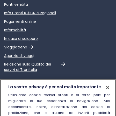
Punti vendita
Info utenti IC/ICN e Regionali
Pagamenti online
Infomobilità
In caso di sciopero
Link esterno
Viaggiatreno
Agenzie di viaggi
Link esterno
Relazione sulla Qualità dei
servizi di Trenitalia
Trenitalia
La vostra privacy è per noi molto importante
Chi siamo
Utilizziamo cookie tecnici propri e di terze parti per
migliorare la tua esperienza di navigazione. Puoi
Sostenibilità
acconsentire, inoltre, all’installazione dei cookie di
Trenitalia for Business
profilazione, che ci aiutano ad inviarti pubblicità