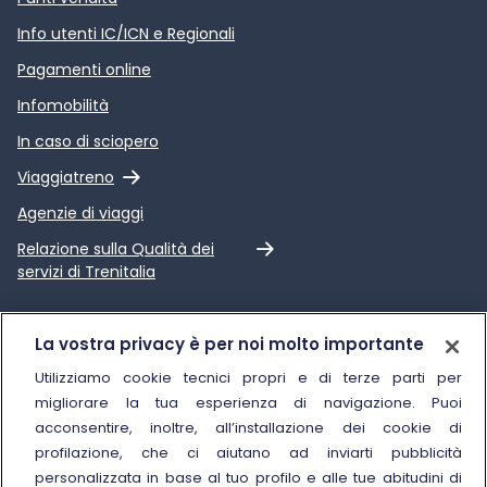
Info utenti IC/ICN e Regionali
Pagamenti online
Infomobilità
In caso di sciopero
Link esterno
Viaggiatreno
Agenzie di viaggi
Link esterno
Relazione sulla Qualità dei
servizi di Trenitalia
Trenitalia
La vostra privacy è per noi molto importante
Chi siamo
Utilizziamo cookie tecnici propri e di terze parti per
migliorare la tua esperienza di navigazione. Puoi
Sostenibilità
acconsentire, inoltre, all’installazione dei cookie di
Trenitalia for Business
profilazione, che ci aiutano ad inviarti pubblicità
personalizzata in base al tuo profilo e alle tue abitudini di
Link esterno
Manuale di Conservazione