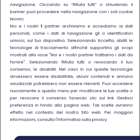
navigazione. Cliccando su “Rifiuta tutti” o chiudendo il
Link esterno
Carriere
banner puoi procedere nella navigazione con i soli cookie
Link esterno
La Freccia Mag
tecnici.
Noi e i nostri
1
partner archiviamo e accediamo ai dati
Noleggia un treno charter
personali, come i dati di navigazione gli o identificatori
Viaggi di gruppo
univoci, sul tuo dispositivo. Selezionando Accetta, abiliti le
tecnologie di tracciamento affinché supportino gli scopi
mostrati alla voce "Noi e i nostri partner trattiamo i dati da
fornire". Selezionando Rifiuta tutti o revocando il tuo
consenso, le disabiliti. Nel caso in cui queste tecnologie
Seguici sui social
dovessero essere disabilitate, alcuni contenuti e annunci
visualizzati potrebbero non essere rilevanti. Puoi accedere
nuovamente a questo menu per modificare le tue scelte o
per revocare il consenso facendo clic sul link Gestisci
preferenza in fondo alla pagina web. Tali scelte avranno
© Gruppo FS Italiane 2025
effetto nel contesto del nostro Sito web. Per maggiori
Note legali
Protezione dati personali
Accessibilità
Informativa sui cookies
Gestisci preferenza
informazioni, consulta l'Informativa sulla privacy.
Partita IVA 05403151003