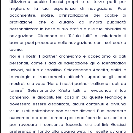
Chi siamo
Utilizziamo cookie tecnici propri e di terze parti per
migliorare la tua esperienza di navigazione. Puoi
Sostenibilità
acconsentire, inoltre, all’installazione dei cookie di
Trenitalia for Business
profilazione, che ci aiutano ad inviarti pubblicità
personalizzata in base al tuo profilo e alle tue abitudini di
Link esterno
Manuale di Conservazione
navigazione. Cliccando su “Rifiuta tutti” o chiudendo il
Link esterno
Carriere
banner puoi procedere nella navigazione con i soli cookie
Link esterno
La Freccia Mag
tecnici.
Noi e i nostri
1
partner archiviamo e accediamo ai dati
Noleggia un treno charter
personali, come i dati di navigazione gli o identificatori
Viaggi di gruppo
univoci, sul tuo dispositivo. Selezionando Accetta, abiliti le
tecnologie di tracciamento affinché supportino gli scopi
mostrati alla voce "Noi e i nostri partner trattiamo i dati da
fornire". Selezionando Rifiuta tutti o revocando il tuo
consenso, le disabiliti. Nel caso in cui queste tecnologie
Seguici sui social
dovessero essere disabilitate, alcuni contenuti e annunci
visualizzati potrebbero non essere rilevanti. Puoi accedere
nuovamente a questo menu per modificare le tue scelte o
per revocare il consenso facendo clic sul link Gestisci
preferenza in fondo alla pagina web. Tali scelte avranno
© Gruppo FS Italiane 2025