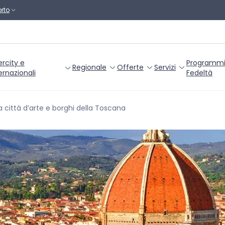
rto
ercity e
Programm
Regionale
Offerte
Servizi
ernazionali
Fedeltà
a città d’arte e borghi della Toscana