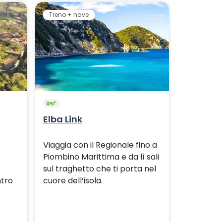
Treno + nave
Treno + b
Elba Link
Montepu
Viaggia con il Regionale fino a
Raggiungi 
Piombino Marittima e da lì sali
Montepulc
sul traghetto che ti porta nel
Chiancia
ntro
cuore dell’isola.
Regionale 
bus fino 