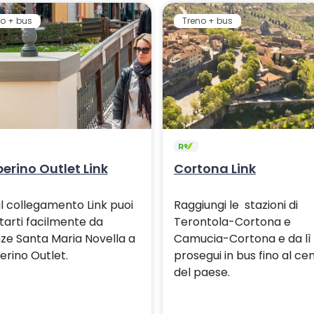
o + bus
Treno + bus
erino Outlet Link
Cortona Link
il collegamento Link puoi
Raggiungi le stazioni di
tarti facilmente da
Terontola-Cortona e
nze Santa Maria Novella a
Camucia-Cortona e da lì
erino Outlet.
prosegui in bus fino al ce
del paese.