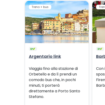
Treno + bus
Tren
Argentario link
Barb
Viaggia fino alla stazione di
Con 
Orbetello e da lì prendi un
spos
comodo bus che, in pochi
Fire
minuti, ti porterà
Barb
direttamente a Porto Santo
Stefano.