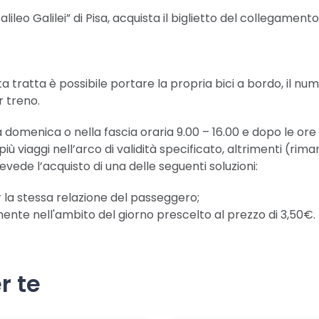
ileo Galilei” di Pisa, acquista il biglietto del collegament
tratta è possibile portare la propria bici a bordo, il numer
r treno.
a domenica o nella fascia oraria 9.00 – 16.00 e dopo le ore 19.
iù viaggi nell’arco di validità specificato, altrimenti (rim
vede l’acquisto di una delle seguenti soluzioni:
er la stessa relazione del passeggero;
amente nell'ambito del giorno prescelto al prezzo di 3,50€.
r te