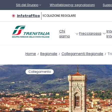
Vai al contenuto principale
Siti del Gruppo
Whistleblowing-segnalazioni
Suppo
Infotraffico
CIRCOLAZIONE REGOLARE
Chi
Int
Frecciarossa
siamo
Int
Home
Regionale
Collegamenti Regionale
Tr
Collegamento