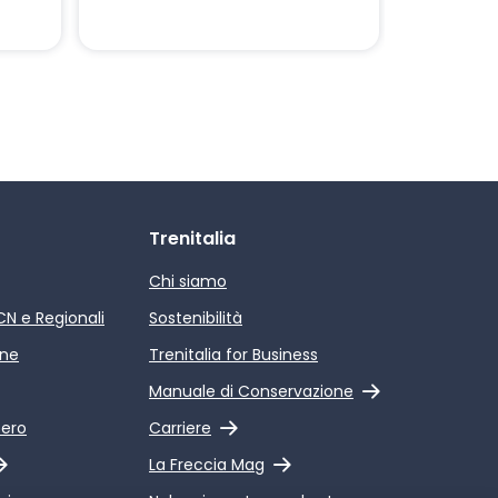
Trenitalia
Chi siamo
ICN e Regionali
Sostenibilità
ine
Trenitalia for Business
Link esterno
Manuale di Conservazione
Link esterno
pero
Carriere
Link esterno
La Freccia Mag