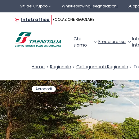
Vai al contenuto principale
Siti del Gruppo
Whistleblowing-segnalazioni
Suppo
Infotraffico
CIRCOLAZIONE REGOLARE
Chi
Int
Frecciarossa
siamo
Int
Home
Regionale
Collegamenti Regionale
Tr
Aeroporti