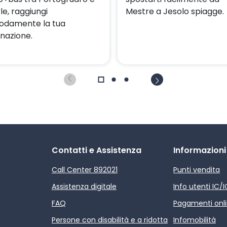
le, raggiungi
Mestre a Jesolo spiagge.
damente la tua
inazione.
Contatti e Assistenza
Informazioni
Call Center 892021
Punti vendita
Assistenza digitale
Info utenti IC/
FAQ
Pagamenti onl
Persone con disabilità e a ridotta
Infomobilità