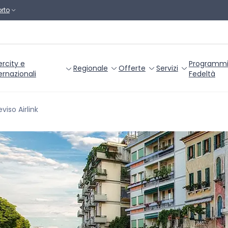
rto
ercity e
Programm
Regionale
Offerte
Servizi
ernazionali
Fedeltà
eviso Airlink