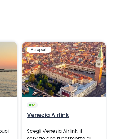
Aeroporti
Aeroporti
Venezia Airlink
Verona A
puoi
Scegli Venezia Airlink, il
Raggiungi
servizio che ti permette di
Catullo d