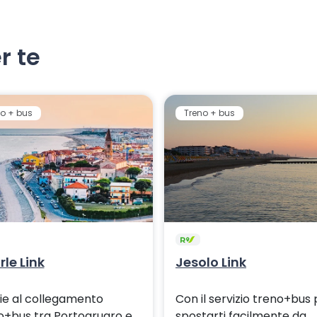
r te
o + bus
Treno + bus
le Link
Jesolo Link
ie al collegamento
Con il servizio treno+bus 
o+bus tra Portogruaro e
spostarti facilmente da