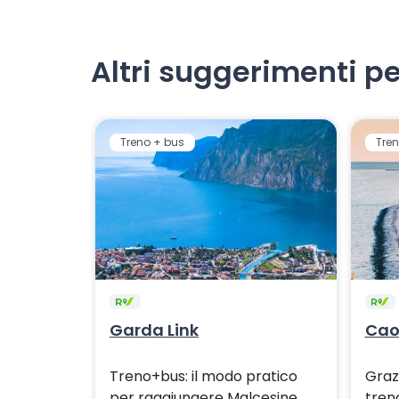
Altri suggerimenti pe
Treno + bus
Tren
Garda Link
Caor
Treno+bus: il modo pratico
Graz
per raggiungere Malcesine,
tren