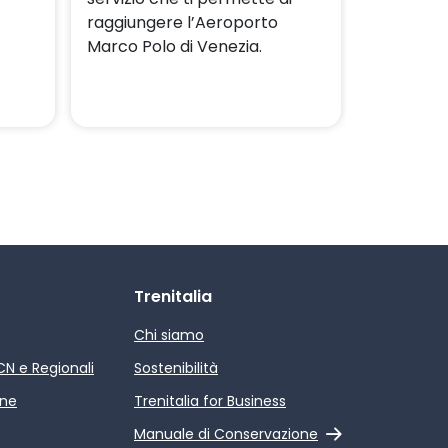
raggiungere l’Aeroporto
Airlink.
Marco Polo di Venezia.
Trenitalia
Chi siamo
ICN e Regionali
Sostenibilità
ine
Trenitalia for Business
Link esterno
Manuale di Conservazione