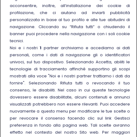
Sostenibilità
acconsentire, inoltre, all’installazione dei cookie di
Trenitalia for Business
profilazione, che ci aiutano ad inviarti pubblicità
personalizzata in base al tuo profilo e alle tue abitudini di
Link esterno
Manuale di Conservazione
navigazione. Cliccando su “Rifiuta tutti” o chiudendo il
Link esterno
Carriere
banner puoi procedere nella navigazione con i soli cookie
Link esterno
La Freccia Mag
tecnici.
Noi e i nostri
1
partner archiviamo e accediamo ai dati
Noleggia un treno charter
personali, come i dati di navigazione gli o identificatori
Viaggi di gruppo
univoci, sul tuo dispositivo. Selezionando Accetta, abiliti le
tecnologie di tracciamento affinché supportino gli scopi
mostrati alla voce "Noi e i nostri partner trattiamo i dati da
fornire". Selezionando Rifiuta tutti o revocando il tuo
consenso, le disabiliti. Nel caso in cui queste tecnologie
Seguici sui social
dovessero essere disabilitate, alcuni contenuti e annunci
visualizzati potrebbero non essere rilevanti. Puoi accedere
nuovamente a questo menu per modificare le tue scelte o
per revocare il consenso facendo clic sul link Gestisci
preferenza in fondo alla pagina web. Tali scelte avranno
© Gruppo FS Italiane 2025
effetto nel contesto del nostro Sito web. Per maggiori
Note legali
Protezione dati personali
Accessibilità