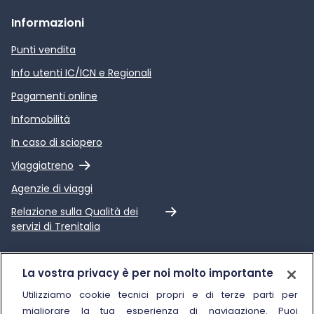
Informazioni
Punti vendita
Info utenti IC/ICN e Regionali
Pagamenti online
Infomobilità
In caso di sciopero
Link esterno
Viaggiatreno
Agenzie di viaggi
Link esterno
Relazione sulla Qualità dei
servizi di Trenitalia
Trenitalia
La vostra privacy è per noi molto importante
Chi siamo
Utilizziamo cookie tecnici propri e di terze parti per
migliorare la tua esperienza di navigazione. Puoi