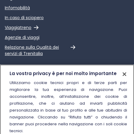
Infomobilità
In caso di sciopero
Link esterno
Viaggiatreno
Agenzie di viaggi
Link esterno
Relazione sulla Qualità dei
servizi di Trenitalia
Trenitalia
La vostra privacy è per noi molto importante
Chi siamo
Utilizziamo cookie tecnici propri e di terze parti per
migliorare la tua esperienza di navigazione. Puoi
Sostenibilità
acconsentire, inoltre, all’installazione dei cookie di
Trenitalia for Business
profilazione, che ci aiutano ad inviarti pubblicità
personalizzata in base al tuo profilo e alle tue abitudini di
Link esterno
Manuale di Conservazione
navigazione. Cliccando su “Rifiuta tutti” o chiudendo il
Link esterno
Carriere
banner puoi procedere nella navigazione con i soli cookie
Link esterno
La Freccia Mag
tecnici.