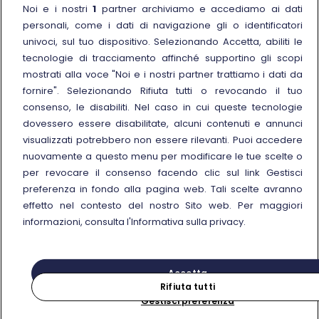
Noi e i nostri
1
partner archiviamo e accediamo ai dati
Noleggia un treno charter
personali, come i dati di navigazione gli o identificatori
Viaggi di gruppo
univoci, sul tuo dispositivo. Selezionando Accetta, abiliti le
tecnologie di tracciamento affinché supportino gli scopi
mostrati alla voce "Noi e i nostri partner trattiamo i dati da
fornire". Selezionando Rifiuta tutti o revocando il tuo
consenso, le disabiliti. Nel caso in cui queste tecnologie
Seguici sui social
dovessero essere disabilitate, alcuni contenuti e annunci
visualizzati potrebbero non essere rilevanti. Puoi accedere
nuovamente a questo menu per modificare le tue scelte o
per revocare il consenso facendo clic sul link Gestisci
preferenza in fondo alla pagina web. Tali scelte avranno
© Gruppo FS Italiane 2025
effetto nel contesto del nostro Sito web. Per maggiori
Note legali
Protezione dati personali
Accessibilità
Informativa sui cookies
Gestisci preferenza
informazioni, consulta l'Informativa sulla privacy.
Partita IVA 05403151003
Accetta
Rifiuta tutti
Gestisci preferenza
Acquista
Cerca il tuo viaggio