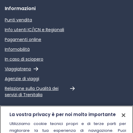
Informazioni
Punti vendita
Info utenti IC/ICN e Regionali
Pagamenti online
Infomobilità
In caso di sciopero
Link esterno
Viaggiatreno
Agenzie di viaggi
Link esterno
Relazione sulla Qualità dei
servizi di Trenitalia
Trenitalia
La vostra privacy è per noi molto importante
Chi siamo
Utilizziamo cookie tecnici propri e di terze parti per
migliorare la tua esperienza di navigazione. Puoi
Sostenibilità