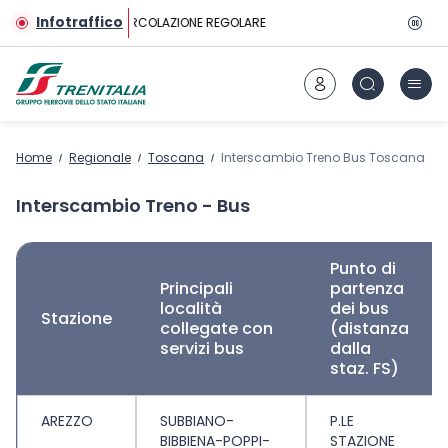
Vai al contenuto principale
Infotraffico
CIRCOLAZIONE REGOLARE
Home
Regionale
Toscana
Interscambio Treno Bus Toscana
Interscambio Treno - Bus
Punto di
Principali
partenza
località
dei bus
Stazione
collegate con
(distanza
servizi bus
dalla
staz. FS)
AREZZO
SUBBIANO-
P.LE
BIBBIENA-POPPI-
STAZIONE