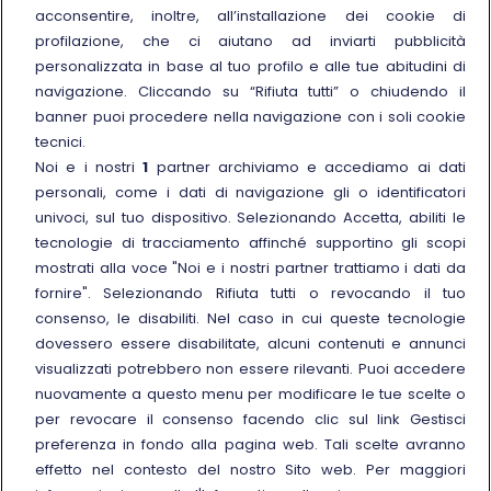
acconsentire, inoltre, all’installazione dei cookie di
Trenitalia for Business
profilazione, che ci aiutano ad inviarti pubblicità
personalizzata in base al tuo profilo e alle tue abitudini di
Link esterno
Manuale di Conservazione
navigazione. Cliccando su “Rifiuta tutti” o chiudendo il
Link esterno
Carriere
banner puoi procedere nella navigazione con i soli cookie
Link esterno
La Freccia Mag
tecnici.
Noi e i nostri
1
partner archiviamo e accediamo ai dati
Noleggia un treno charter
personali, come i dati di navigazione gli o identificatori
Viaggi di gruppo
univoci, sul tuo dispositivo. Selezionando Accetta, abiliti le
tecnologie di tracciamento affinché supportino gli scopi
mostrati alla voce "Noi e i nostri partner trattiamo i dati da
fornire". Selezionando Rifiuta tutti o revocando il tuo
consenso, le disabiliti. Nel caso in cui queste tecnologie
Seguici sui social
dovessero essere disabilitate, alcuni contenuti e annunci
visualizzati potrebbero non essere rilevanti. Puoi accedere
nuovamente a questo menu per modificare le tue scelte o
per revocare il consenso facendo clic sul link Gestisci
preferenza in fondo alla pagina web. Tali scelte avranno
© Gruppo FS Italiane 2025
effetto nel contesto del nostro Sito web. Per maggiori
Note legali
Protezione dati personali
Accessibilità