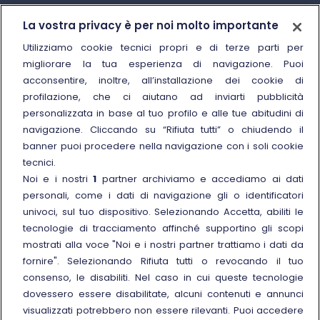
Trenitalia
La vostra privacy è per noi molto importante
Chi siamo
Utilizziamo cookie tecnici propri e di terze parti per
migliorare la tua esperienza di navigazione. Puoi
Sostenibilità
acconsentire, inoltre, all’installazione dei cookie di
Trenitalia for Business
profilazione, che ci aiutano ad inviarti pubblicità
personalizzata in base al tuo profilo e alle tue abitudini di
Link esterno
Manuale di Conservazione
navigazione. Cliccando su “Rifiuta tutti” o chiudendo il
Link esterno
Carriere
banner puoi procedere nella navigazione con i soli cookie
Link esterno
La Freccia Mag
tecnici.
Noi e i nostri
1
partner archiviamo e accediamo ai dati
Noleggia un treno charter
personali, come i dati di navigazione gli o identificatori
Viaggi di gruppo
univoci, sul tuo dispositivo. Selezionando Accetta, abiliti le
tecnologie di tracciamento affinché supportino gli scopi
mostrati alla voce "Noi e i nostri partner trattiamo i dati da
fornire". Selezionando Rifiuta tutti o revocando il tuo
consenso, le disabiliti. Nel caso in cui queste tecnologie
Seguici sui social
dovessero essere disabilitate, alcuni contenuti e annunci
visualizzati potrebbero non essere rilevanti. Puoi accedere