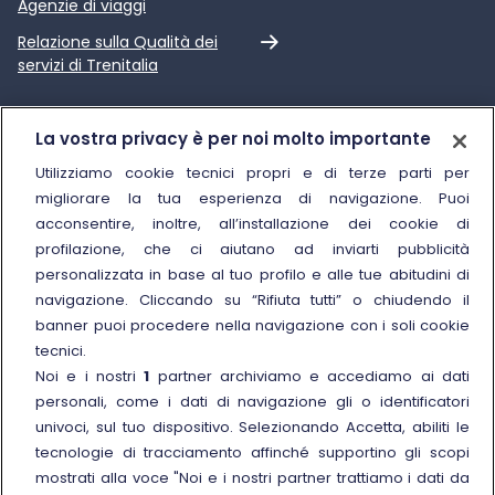
Agenzie di viaggi
Link esterno
Relazione sulla Qualità dei
servizi di Trenitalia
Trenitalia
La vostra privacy è per noi molto importante
Chi siamo
Utilizziamo cookie tecnici propri e di terze parti per
migliorare la tua esperienza di navigazione. Puoi
Sostenibilità
acconsentire, inoltre, all’installazione dei cookie di
Trenitalia for Business
profilazione, che ci aiutano ad inviarti pubblicità
personalizzata in base al tuo profilo e alle tue abitudini di
Link esterno
Manuale di Conservazione
navigazione. Cliccando su “Rifiuta tutti” o chiudendo il
Link esterno
Carriere
banner puoi procedere nella navigazione con i soli cookie
Link esterno
La Freccia Mag
tecnici.
Noi e i nostri
1
partner archiviamo e accediamo ai dati
Noleggia un treno charter
personali, come i dati di navigazione gli o identificatori
Viaggi di gruppo
univoci, sul tuo dispositivo. Selezionando Accetta, abiliti le
tecnologie di tracciamento affinché supportino gli scopi
mostrati alla voce "Noi e i nostri partner trattiamo i dati da