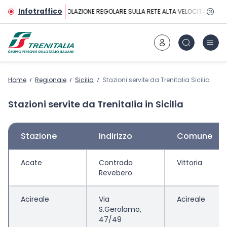
Vai al contenuto principale
Infotraffico
CIRCOLAZIONE REGOLARE SULLA RETE ALTA VELOCITÀ
Home
Regionale
Sicilia
Stazioni servite da Trenitalia Sicilia
Stazioni servite da Trenitalia in Sicilia
Stazione
Indirizzo
Comune
Acate
Contrada
Vittoria
Revebero
Acireale
Via
Acireale
S.Gerolamo,
47/49