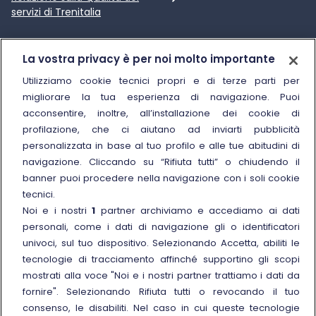
servizi di Trenitalia
Trenitalia
La vostra privacy è per noi molto importante
Chi siamo
Utilizziamo cookie tecnici propri e di terze parti per
migliorare la tua esperienza di navigazione. Puoi
Sostenibilità
acconsentire, inoltre, all’installazione dei cookie di
Trenitalia for Business
profilazione, che ci aiutano ad inviarti pubblicità
personalizzata in base al tuo profilo e alle tue abitudini di
Link esterno
Manuale di Conservazione
navigazione. Cliccando su “Rifiuta tutti” o chiudendo il
Link esterno
Carriere
banner puoi procedere nella navigazione con i soli cookie
Link esterno
La Freccia Mag
tecnici.
Noi e i nostri
1
partner archiviamo e accediamo ai dati
Noleggia un treno charter
personali, come i dati di navigazione gli o identificatori
Viaggi di gruppo
univoci, sul tuo dispositivo. Selezionando Accetta, abiliti le
tecnologie di tracciamento affinché supportino gli scopi
mostrati alla voce "Noi e i nostri partner trattiamo i dati da
fornire". Selezionando Rifiuta tutti o revocando il tuo
consenso, le disabiliti. Nel caso in cui queste tecnologie