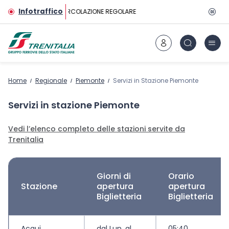
Vai al contenuto principale
Infotraffico
CIRCOLAZIONE REGOLARE
Home
Regionale
Piemonte
Servizi in Stazione Piemonte
Servizi in stazione Piemonte
Vedi l’elenco completo delle stazioni servite da
Trenitalia
Giorni di
Orario
Stazione
apertura
apertura
Biglietteria
Biglietteria
Acqui
dal Lun. al
05:40