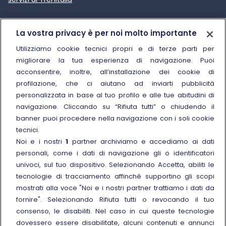
Trenitalia
La vostra privacy è per noi molto importante
Chi siamo
Utilizziamo cookie tecnici propri e di terze parti per
migliorare la tua esperienza di navigazione. Puoi
Sostenibilità
acconsentire, inoltre, all’installazione dei cookie di
Trenitalia for Business
profilazione, che ci aiutano ad inviarti pubblicità
personalizzata in base al tuo profilo e alle tue abitudini di
Link esterno
Manuale di Conservazione
navigazione. Cliccando su “Rifiuta tutti” o chiudendo il
Link esterno
Carriere
banner puoi procedere nella navigazione con i soli cookie
Link esterno
La Freccia Mag
tecnici.
Noi e i nostri
1
partner archiviamo e accediamo ai dati
Noleggia un treno charter
personali, come i dati di navigazione gli o identificatori
Viaggi di gruppo
univoci, sul tuo dispositivo. Selezionando Accetta, abiliti le
tecnologie di tracciamento affinché supportino gli scopi
mostrati alla voce "Noi e i nostri partner trattiamo i dati da
fornire". Selezionando Rifiuta tutti o revocando il tuo
consenso, le disabiliti. Nel caso in cui queste tecnologie
Seguici sui social
dovessero essere disabilitate, alcuni contenuti e annunci