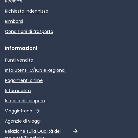
Reclami
Richiesta indennizzo
Rimborsi
Condizioni di trasporto
Informazioni
Punti vendita
Info utenti IC/ICN e Regionali
Pagamenti online
Infomobilità
In caso di sciopero
Link esterno
Viaggiatreno
Agenzie di viaggi
Link esterno
Relazione sulla Qualità dei
servizi di Trenitalia