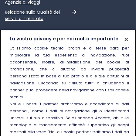
Agenzie di viaggi
Link esterno
Relazione sulla Qualità dei
servizi di Trenitalia
Trenitalia
La vostra privacy è per noi molto importante
Chi siamo
Utilizziamo cookie tecnici propri e di terze parti per
migliorare la tua esperienza di navigazione. Puoi
Sostenibilità
acconsentire, inoltre, all’installazione dei cookie di
Trenitalia for Business
profilazione, che ci aiutano ad inviarti pubblicità
personalizzata in base al tuo profilo e alle tue abitudini di
Link esterno
Manuale di Conservazione
navigazione. Cliccando su “Rifiuta tutti” o chiudendo il
Link esterno
Carriere
banner puoi procedere nella navigazione con i soli cookie
Link esterno
La Freccia Mag
tecnici.
Noi e i nostri
1
partner archiviamo e accediamo ai dati
Noleggia un treno charter
personali, come i dati di navigazione gli o identificatori
Viaggi di gruppo
univoci, sul tuo dispositivo. Selezionando Accetta, abiliti le
tecnologie di tracciamento affinché supportino gli scopi
mostrati alla voce "Noi e i nostri partner trattiamo i dati da