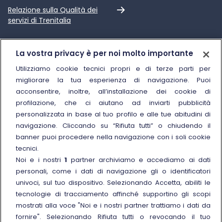
Link esterno
Relazione sulla Qualità dei
servizi di Trenitalia
Trenitalia
La vostra privacy è per noi molto importante
Chi siamo
Utilizziamo cookie tecnici propri e di terze parti per
migliorare la tua esperienza di navigazione. Puoi
Sostenibilità
acconsentire, inoltre, all’installazione dei cookie di
Trenitalia for Business
profilazione, che ci aiutano ad inviarti pubblicità
personalizzata in base al tuo profilo e alle tue abitudini di
Link esterno
Manuale di Conservazione
navigazione. Cliccando su “Rifiuta tutti” o chiudendo il
Link esterno
Carriere
banner puoi procedere nella navigazione con i soli cookie
Link esterno
La Freccia Mag
tecnici.
Noi e i nostri
1
partner archiviamo e accediamo ai dati
Noleggia un treno charter
personali, come i dati di navigazione gli o identificatori
Viaggi di gruppo
univoci, sul tuo dispositivo. Selezionando Accetta, abiliti le
tecnologie di tracciamento affinché supportino gli scopi
mostrati alla voce "Noi e i nostri partner trattiamo i dati da
fornire". Selezionando Rifiuta tutti o revocando il tuo