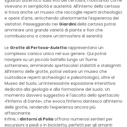
sguardo autentico sulla vita dei certosini, mostrando come
vivevano in semplicità e austerità. All'interno della certosa
si trova anche un museo che raccoglie reperti archeologici
e opere d'arte, arricchendo ulteriormente l'esperienza dei
visitatori. Passeggiando nei
Giardini
della certosa potrai
ammirare una grande varietà di piante e fiori che
contribuiscono a creare un’atmosfera di serenità.
Le
Grotte di Pertosa-Auletta
rappresentano un
complesso carsico unico nel suo genere. Qui potrai
navigare su un piccolo battello lungo un fiume
sotterraneo, ammirando spettacolari stalattiti e stalagmiti.
All’interno delle grotte, potrai visitare un museo che
custodisce reperti archeologici e paleontologici, oltre al
Museo del Suolo, un’interessante esposizione interattiva
dedicata alla geologia e alla formazione del suolo. Un
momento davvero suggestivo è l'ascolto dello spettacolo
«l’Inferno di Dante», che evoca l’Inferno dantesco all’interno
delle grotte, rendendo l’esperienza ancora più
affascinante.
Infine, i
dintorni di Polla
offrono numerosi sentieri per
escursioni a piedi o in bicicletta, perfetti per gli amanti