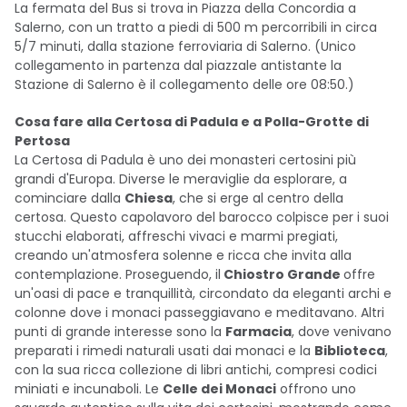
La fermata del Bus si trova in Piazza della Concordia a
Salerno, con un tratto a piedi di 500 m percorribili in circa
5/7 minuti, dalla stazione ferroviaria di Salerno. (Unico
collegamento in partenza dal piazzale antistante la
Stazione di Salerno è il collegamento delle ore 08:50.)
Cosa fare alla Certosa di Padula e a Polla-Grotte di
Pertosa
La Certosa di Padula è uno dei monasteri certosini più
grandi d'Europa. Diverse le meraviglie da esplorare, a
cominciare dalla
Chiesa
, che si erge al centro della
certosa. Questo capolavoro del barocco colpisce per i suoi
stucchi elaborati, affreschi vivaci e marmi pregiati,
creando un'atmosfera solenne e ricca che invita alla
contemplazione. Proseguendo, il
Chiostro Grande
offre
un'oasi di pace e tranquillità, circondato da eleganti archi e
colonne dove i monaci passeggiavano e meditavano. Altri
punti di grande interesse sono la
Farmacia
, dove venivano
preparati i rimedi naturali usati dai monaci e la
Biblioteca
,
con la sua ricca collezione di libri antichi, compresi codici
miniati e incunaboli. Le
Celle dei Monaci
offrono uno