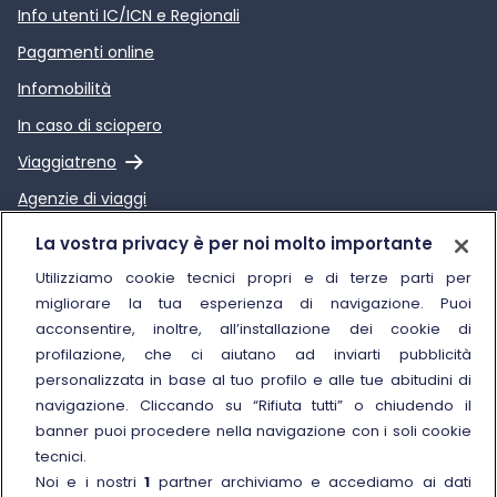
Info utenti IC/ICN e Regionali
Pagamenti online
Infomobilità
In caso di sciopero
Link esterno
Viaggiatreno
Agenzie di viaggi
Link esterno
Relazione sulla Qualità dei
La vostra privacy è per noi molto importante
servizi di Trenitalia
Utilizziamo cookie tecnici propri e di terze parti per
migliorare la tua esperienza di navigazione. Puoi
Trenitalia
acconsentire, inoltre, all’installazione dei cookie di
profilazione, che ci aiutano ad inviarti pubblicità
Chi siamo
personalizzata in base al tuo profilo e alle tue abitudini di
Sostenibilità
navigazione. Cliccando su “Rifiuta tutti” o chiudendo il
banner puoi procedere nella navigazione con i soli cookie
Trenitalia for Business
tecnici.
Link esterno
Manuale di Conservazione
Noi e i nostri
1
partner archiviamo e accediamo ai dati