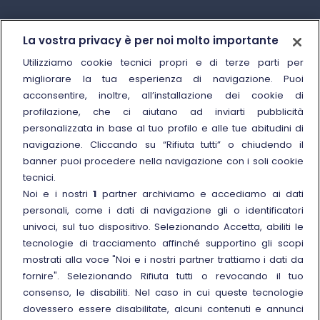
Trenitalia
La vostra privacy è per noi molto importante
Chi siamo
Utilizziamo cookie tecnici propri e di terze parti per
migliorare la tua esperienza di navigazione. Puoi
Sostenibilità
acconsentire, inoltre, all’installazione dei cookie di
Trenitalia for Business
profilazione, che ci aiutano ad inviarti pubblicità
personalizzata in base al tuo profilo e alle tue abitudini di
Link esterno
Manuale di Conservazione
navigazione. Cliccando su “Rifiuta tutti” o chiudendo il
Link esterno
Carriere
banner puoi procedere nella navigazione con i soli cookie
Link esterno
La Freccia Mag
tecnici.
Noi e i nostri
1
partner archiviamo e accediamo ai dati
Noleggia un treno charter
personali, come i dati di navigazione gli o identificatori
Viaggi di gruppo
univoci, sul tuo dispositivo. Selezionando Accetta, abiliti le
tecnologie di tracciamento affinché supportino gli scopi
mostrati alla voce "Noi e i nostri partner trattiamo i dati da
fornire". Selezionando Rifiuta tutti o revocando il tuo
consenso, le disabiliti. Nel caso in cui queste tecnologie
Seguici sui social
dovessero essere disabilitate, alcuni contenuti e annunci