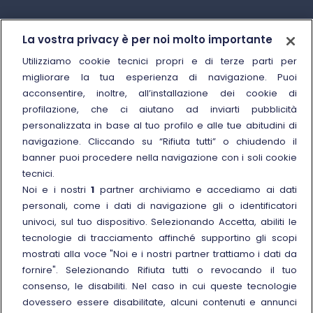
Trenitalia
La vostra privacy è per noi molto importante
Chi siamo
Utilizziamo cookie tecnici propri e di terze parti per
migliorare la tua esperienza di navigazione. Puoi
Sostenibilità
acconsentire, inoltre, all’installazione dei cookie di
Trenitalia for Business
profilazione, che ci aiutano ad inviarti pubblicità
personalizzata in base al tuo profilo e alle tue abitudini di
Link esterno
Manuale di Conservazione
navigazione. Cliccando su “Rifiuta tutti” o chiudendo il
Link esterno
Carriere
banner puoi procedere nella navigazione con i soli cookie
Link esterno
La Freccia Mag
tecnici.
Noi e i nostri
1
partner archiviamo e accediamo ai dati
Noleggia un treno charter
personali, come i dati di navigazione gli o identificatori
Viaggi di gruppo
univoci, sul tuo dispositivo. Selezionando Accetta, abiliti le
tecnologie di tracciamento affinché supportino gli scopi
mostrati alla voce "Noi e i nostri partner trattiamo i dati da
fornire". Selezionando Rifiuta tutti o revocando il tuo
consenso, le disabiliti. Nel caso in cui queste tecnologie
Seguici sui social
dovessero essere disabilitate, alcuni contenuti e annunci