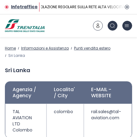
Vai al contenuto principale
Infotraffico
CIRCOLAZIONE REGOLARE SULLA RETE ALTA VELOCITÀ
Home
Informazioni e Assistenza
Punti vendita estero
Sri Lanka
Sri Lanka
Agenzia /
Localita'
E-MAIL -
Agency
/ City
WEBSITE
TAL
colombo
rail.sales@tal-
AVIATION
aviation.com
LTD
Colombo