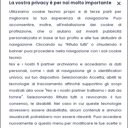
La vostra privacy è per noi molto importante
Chi siamo
Utilizziamo cookie tecnici propri e di terze parti per
migliorare la tua esperienza di navigazione. Puoi
Sostenibilità
acconsentire, inoltre, all’installazione dei cookie di
Trenitalia for Business
profilazione, che ci aiutano ad inviarti pubblicità
personalizzata in base al tuo profilo e alle tue abitudini di
Link esterno
Manuale di Conservazione
navigazione. Cliccando su “Rifiuta tutti” o chiudendo il
Link esterno
Carriere
banner puoi procedere nella navigazione con i soli cookie
Link esterno
La Freccia Mag
tecnici.
Noi e i nostri
1
partner archiviamo e accediamo ai dati
Noleggia un treno charter
personali, come i dati di navigazione gli o identificatori
Viaggi di gruppo
univoci, sul tuo dispositivo. Selezionando Accetta, abiliti le
tecnologie di tracciamento affinché supportino gli scopi
mostrati alla voce "Noi e i nostri partner trattiamo i dati da
fornire". Selezionando Rifiuta tutti o revocando il tuo
consenso, le disabiliti. Nel caso in cui queste tecnologie
Seguici sui social
dovessero essere disabilitate, alcuni contenuti e annunci
visualizzati potrebbero non essere rilevanti. Puoi accedere
nuovamente a questo menu per modificare le tue scelte o