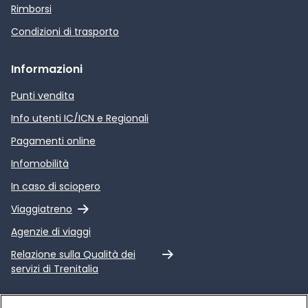
Rimborsi
Condizioni di trasporto
Informazioni
Punti vendita
Info utenti IC/ICN e Regionali
Pagamenti online
Infomobilità
In caso di sciopero
Link esterno
Viaggiatreno
Agenzie di viaggi
Link esterno
Relazione sulla Qualità dei
servizi di Trenitalia
Trenitalia