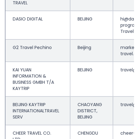
TRAVEL
DASIO DIGITAL
BEIJING
hi@dasio
progra
Travel)”
G2 Travel Pechino
Beijing
marketi
travel.
KAI YUAN
BEIJING
travel@
INFORMATION &
BUSINESS GMBH T/A
KAYTRIP
BEIJING KAYTRIP
CHAOYANG
travel@
INTERNATIONALTRAVEL
DISTRICT,
SERV
BEIJING
CHEER TRAVEL CO.
CHENGDU
cheer-t