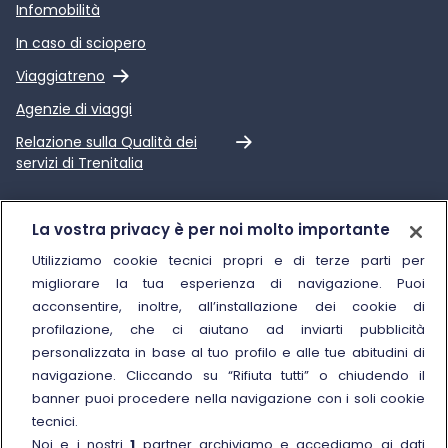
Infomobilità
In caso di sciopero
Link esterno
Viaggiatreno
Agenzie di viaggi
Link esterno
Relazione sulla Qualità dei
servizi di Trenitalia
Trenitalia
La vostra privacy è per noi molto importante
Chi siamo
Utilizziamo cookie tecnici propri e di terze parti per
migliorare la tua esperienza di navigazione. Puoi
Sostenibilità
acconsentire, inoltre, all’installazione dei cookie di
Trenitalia for Business
profilazione, che ci aiutano ad inviarti pubblicità
personalizzata in base al tuo profilo e alle tue abitudini di
Link esterno
Manuale di Conservazione
navigazione. Cliccando su “Rifiuta tutti” o chiudendo il
Link esterno
Carriere
banner puoi procedere nella navigazione con i soli cookie
Link esterno
La Freccia Mag
tecnici.
Noi e i nostri
1
partner archiviamo e accediamo ai dati