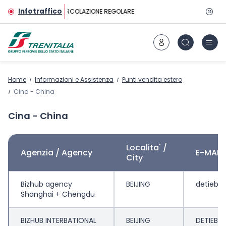
Vai al contenuto principale
Infotraffico
CIRCOLAZIONE REGOLARE
Home
Informazioni e Assistenza
Punti vendita estero
Cina - China
Cina - China
Localita' /
Agenzia / Agency
E-MAIL 
City
Bizhub agency
BEIJING
detiebe
Shanghai + Chengdu
BIZHUB INTERBATIONAL
BEIJING
DETIEBE