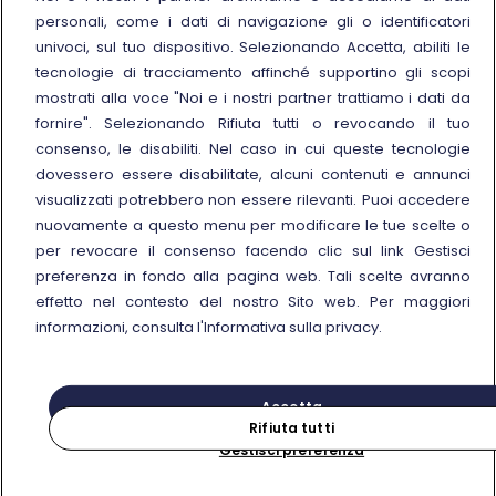
Noleggia un treno charter
personali, come i dati di navigazione gli o identificatori
Viaggi di gruppo
univoci, sul tuo dispositivo. Selezionando Accetta, abiliti le
tecnologie di tracciamento affinché supportino gli scopi
mostrati alla voce "Noi e i nostri partner trattiamo i dati da
fornire". Selezionando Rifiuta tutti o revocando il tuo
consenso, le disabiliti. Nel caso in cui queste tecnologie
Seguici sui social
dovessero essere disabilitate, alcuni contenuti e annunci
visualizzati potrebbero non essere rilevanti. Puoi accedere
nuovamente a questo menu per modificare le tue scelte o
per revocare il consenso facendo clic sul link Gestisci
preferenza in fondo alla pagina web. Tali scelte avranno
© Gruppo FS Italiane 2025
effetto nel contesto del nostro Sito web. Per maggiori
Note legali
Protezione dati personali
Accessibilità
Informativa sui cookies
Gestisci preferenza
informazioni, consulta l'Informativa sulla privacy.
Partita IVA 05403151003
Accetta
Rifiuta tutti
Gestisci preferenza
Acquista
Cerca il tuo viaggio