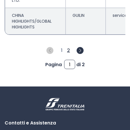
LTD.
CHINA
GUILIN
service
HIGHLIGHTS/GLOBAL
HIGHLIGHTS
1
2
Pagina
di 2
Contatti e Assistenza