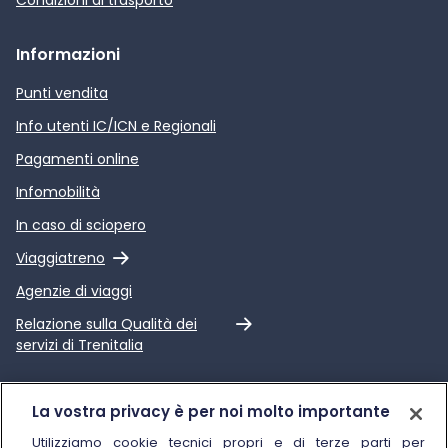
Informazioni
Punti vendita
Info utenti IC/ICN e Regionali
Pagamenti online
Infomobilità
In caso di sciopero
Link esterno
Viaggiatreno
Agenzie di viaggi
Link esterno
Relazione sulla Qualità dei
servizi di Trenitalia
Trenitalia
La vostra privacy è per noi molto importante
Chi siamo
Utilizziamo cookie tecnici propri e di terze parti per