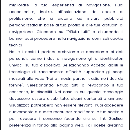
migliorare la tua esperienza di navigazione. Puoi
Sostenibilità
acconsentire, inoltre, all’installazione dei cookie di
Trenitalia for Business
profilazione, che ci aiutano ad inviarti pubblicità
personalizzata in base al tuo profilo e alle tue abitudini di
Link esterno
Manuale di Conservazione
navigazione. Cliccando su “Rifiuta tutti” o chiudendo il
Link esterno
Carriere
banner puoi procedere nella navigazione con i soli cookie
Link esterno
La Freccia Mag
tecnici.
Noi e i nostri
1
partner archiviamo e accediamo ai dati
Noleggia un treno charter
personali, come i dati di navigazione gli o identificatori
Viaggi di gruppo
univoci, sul tuo dispositivo. Selezionando Accetta, abiliti le
tecnologie di tracciamento affinché supportino gli scopi
mostrati alla voce "Noi e i nostri partner trattiamo i dati da
fornire". Selezionando Rifiuta tutti o revocando il tuo
consenso, le disabiliti. Nel caso in cui queste tecnologie
Seguici sui social
dovessero essere disabilitate, alcuni contenuti e annunci
visualizzati potrebbero non essere rilevanti. Puoi accedere
nuovamente a questo menu per modificare le tue scelte o
per revocare il consenso facendo clic sul link Gestisci
preferenza in fondo alla pagina web. Tali scelte avranno
© Gruppo FS Italiane 2025