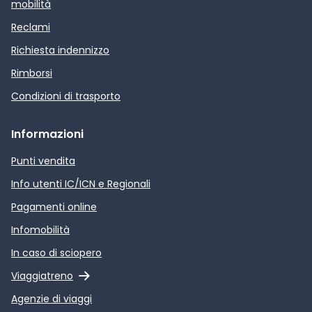
mobilità
Reclami
Richiesta indennizzo
Rimborsi
Condizioni di trasporto
Informazioni
Punti vendita
Info utenti IC/ICN e Regionali
Pagamenti online
Infomobilità
In caso di sciopero
Link esterno
Viaggiatreno
Agenzie di viaggi