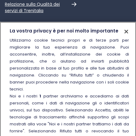
Link esterno
Relazione sulla Qualità dei
servizi di Trenitalia
Trenitalia
La vostra privacy è per noi molto importante
Chi siamo
Utilizziamo cookie tecnici propri e di terze parti per
migliorare la tua esperienza di navigazione. Puoi
Sostenibilità
acconsentire, inoltre, all’installazione dei cookie di
Trenitalia for Business
profilazione, che ci aiutano ad inviarti pubblicità
personalizzata in base al tuo profilo e alle tue abitudini di
Link esterno
Manuale di Conservazione
navigazione. Cliccando su “Rifiuta tutti” o chiudendo il
Link esterno
Carriere
banner puoi procedere nella navigazione con i soli cookie
Link esterno
La Freccia Mag
tecnici.
Noi e i nostri
1
partner archiviamo e accediamo ai dati
Noleggia un treno charter
personali, come i dati di navigazione gli o identificatori
Viaggi di gruppo
univoci, sul tuo dispositivo. Selezionando Accetta, abiliti le
tecnologie di tracciamento affinché supportino gli scopi
mostrati alla voce "Noi e i nostri partner trattiamo i dati da
fornire". Selezionando Rifiuta tutti o revocando il tuo