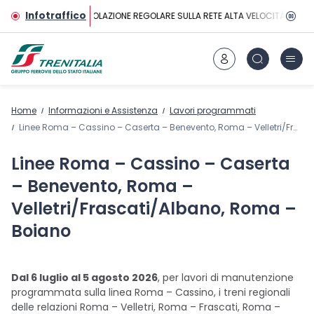
Vai al contenuto principale
Infotraffico
CIRCOLAZIONE REGOLARE SULLA RETE ALTA VELOCITÀ
Home
Informazioni e Assistenza
Lavori programmati
Linee Roma – Cassino – Caserta – Benevento, Roma – Velletri/Frascati/Albano, Roma – Boiano
Linee Roma – Cassino – Caserta
– Benevento, Roma –
Velletri/Frascati/Albano, Roma –
Boiano
Dal 6 luglio al 5 agosto 2026
, per lavori di manutenzione
programmata sulla linea Roma – Cassino, i treni regionali
delle relazioni Roma – Velletri, Roma – Frascati, Roma –