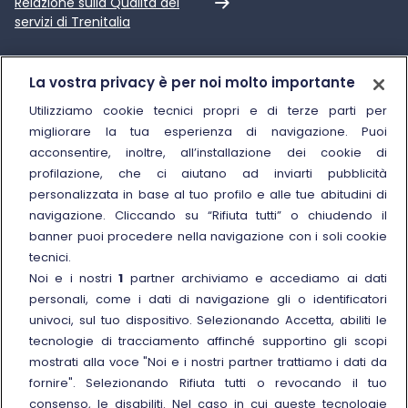
Link esterno
Relazione sulla Qualità dei
servizi di Trenitalia
Trenitalia
La vostra privacy è per noi molto importante
Chi siamo
Utilizziamo cookie tecnici propri e di terze parti per
migliorare la tua esperienza di navigazione. Puoi
Sostenibilità
acconsentire, inoltre, all’installazione dei cookie di
Trenitalia for Business
profilazione, che ci aiutano ad inviarti pubblicità
personalizzata in base al tuo profilo e alle tue abitudini di
Link esterno
Manuale di Conservazione
navigazione. Cliccando su “Rifiuta tutti” o chiudendo il
Link esterno
Carriere
banner puoi procedere nella navigazione con i soli cookie
Link esterno
La Freccia Mag
tecnici.
Noi e i nostri
1
partner archiviamo e accediamo ai dati
Noleggia un treno charter
personali, come i dati di navigazione gli o identificatori
Viaggi di gruppo
univoci, sul tuo dispositivo. Selezionando Accetta, abiliti le
tecnologie di tracciamento affinché supportino gli scopi
mostrati alla voce "Noi e i nostri partner trattiamo i dati da
fornire". Selezionando Rifiuta tutti o revocando il tuo
consenso, le disabiliti. Nel caso in cui queste tecnologie