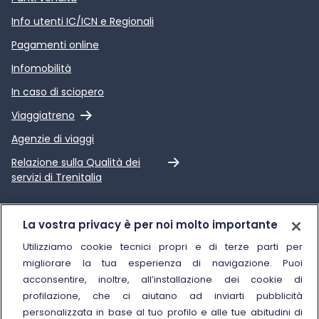
Info utenti IC/ICN e Regionali
Pagamenti online
Infomobilità
In caso di sciopero
Link esterno
Viaggiatreno
Agenzie di viaggi
Link esterno
Relazione sulla Qualità dei
servizi di Trenitalia
Trenitalia
La vostra privacy è per noi molto importante
Chi siamo
Utilizziamo cookie tecnici propri e di terze parti per
migliorare la tua esperienza di navigazione. Puoi
Sostenibilità
acconsentire, inoltre, all’installazione dei cookie di
Trenitalia for Business
profilazione, che ci aiutano ad inviarti pubblicità
personalizzata in base al tuo profilo e alle tue abitudini di
Link esterno
Manuale di Conservazione