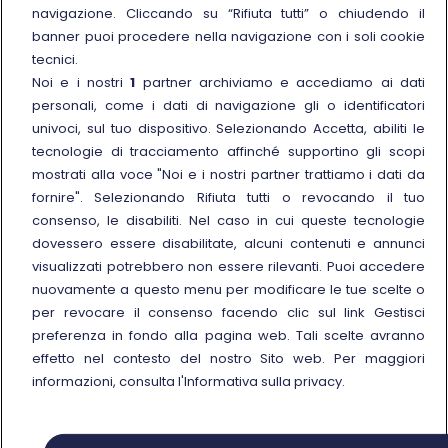
navigazione. Cliccando su “Rifiuta tutti” o chiudendo il
Link esterno
Carriere
banner puoi procedere nella navigazione con i soli cookie
Link esterno
La Freccia Mag
tecnici.
Noi e i nostri
1
partner archiviamo e accediamo ai dati
Noleggia un treno charter
personali, come i dati di navigazione gli o identificatori
Viaggi di gruppo
univoci, sul tuo dispositivo. Selezionando Accetta, abiliti le
tecnologie di tracciamento affinché supportino gli scopi
mostrati alla voce "Noi e i nostri partner trattiamo i dati da
fornire". Selezionando Rifiuta tutti o revocando il tuo
consenso, le disabiliti. Nel caso in cui queste tecnologie
Seguici sui social
dovessero essere disabilitate, alcuni contenuti e annunci
visualizzati potrebbero non essere rilevanti. Puoi accedere
nuovamente a questo menu per modificare le tue scelte o
per revocare il consenso facendo clic sul link Gestisci
preferenza in fondo alla pagina web. Tali scelte avranno
© Gruppo FS Italiane 2025
effetto nel contesto del nostro Sito web. Per maggiori
Note legali
Protezione dati personali
Accessibilità
Informativa sui cookies
Gestisci preferenza
informazioni, consulta l'Informativa sulla privacy.
Partita IVA 05403151003