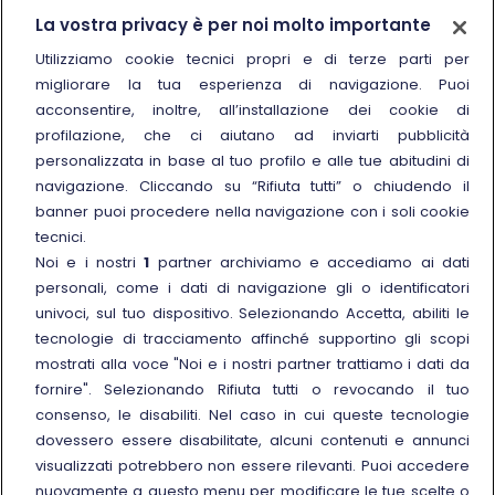
Trenitalia
La vostra privacy è per noi molto importante
Chi siamo
Utilizziamo cookie tecnici propri e di terze parti per
migliorare la tua esperienza di navigazione. Puoi
Sostenibilità
acconsentire, inoltre, all’installazione dei cookie di
Trenitalia for Business
profilazione, che ci aiutano ad inviarti pubblicità
personalizzata in base al tuo profilo e alle tue abitudini di
Link esterno
Manuale di Conservazione
navigazione. Cliccando su “Rifiuta tutti” o chiudendo il
Link esterno
Carriere
banner puoi procedere nella navigazione con i soli cookie
Link esterno
La Freccia Mag
tecnici.
Noi e i nostri
1
partner archiviamo e accediamo ai dati
Noleggia un treno charter
personali, come i dati di navigazione gli o identificatori
Viaggi di gruppo
univoci, sul tuo dispositivo. Selezionando Accetta, abiliti le
tecnologie di tracciamento affinché supportino gli scopi
mostrati alla voce "Noi e i nostri partner trattiamo i dati da
fornire". Selezionando Rifiuta tutti o revocando il tuo
consenso, le disabiliti. Nel caso in cui queste tecnologie
Seguici sui social
dovessero essere disabilitate, alcuni contenuti e annunci
visualizzati potrebbero non essere rilevanti. Puoi accedere
nuovamente a questo menu per modificare le tue scelte o