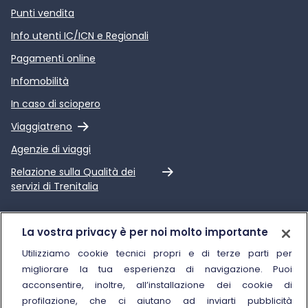
Punti vendita
Info utenti IC/ICN e Regionali
Pagamenti online
Infomobilità
In caso di sciopero
Link esterno
Viaggiatreno
Agenzie di viaggi
Link esterno
Relazione sulla Qualità dei
servizi di Trenitalia
Trenitalia
La vostra privacy è per noi molto importante
Chi siamo
Utilizziamo cookie tecnici propri e di terze parti per
migliorare la tua esperienza di navigazione. Puoi
Sostenibilità
acconsentire, inoltre, all’installazione dei cookie di
Trenitalia for Business
profilazione, che ci aiutano ad inviarti pubblicità