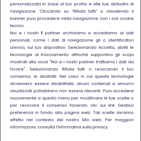
personalizzata in base al tuo profilo e alle tue abitudini di
Link esterno
Manuale di Conservazione
navigazione. Cliccando su “Rifiuta tutti” o chiudendo il
Link esterno
Carriere
banner puoi procedere nella navigazione con i soli cookie
Link esterno
La Freccia Mag
tecnici.
Noi e i nostri
1
partner archiviamo e accediamo ai dati
Noleggia un treno charter
personali, come i dati di navigazione gli o identificatori
Viaggi di gruppo
univoci, sul tuo dispositivo. Selezionando Accetta, abiliti le
tecnologie di tracciamento affinché supportino gli scopi
mostrati alla voce "Noi e i nostri partner trattiamo i dati da
fornire". Selezionando Rifiuta tutti o revocando il tuo
consenso, le disabiliti. Nel caso in cui queste tecnologie
Seguici sui social
dovessero essere disabilitate, alcuni contenuti e annunci
visualizzati potrebbero non essere rilevanti. Puoi accedere
nuovamente a questo menu per modificare le tue scelte o
per revocare il consenso facendo clic sul link Gestisci
preferenza in fondo alla pagina web. Tali scelte avranno
© Gruppo FS Italiane 2025
effetto nel contesto del nostro Sito web. Per maggiori
Note legali
Protezione dati personali
Accessibilità
Informativa sui cookies
Gestisci preferenza
informazioni, consulta l'Informativa sulla privacy.
Partita IVA 05403151003