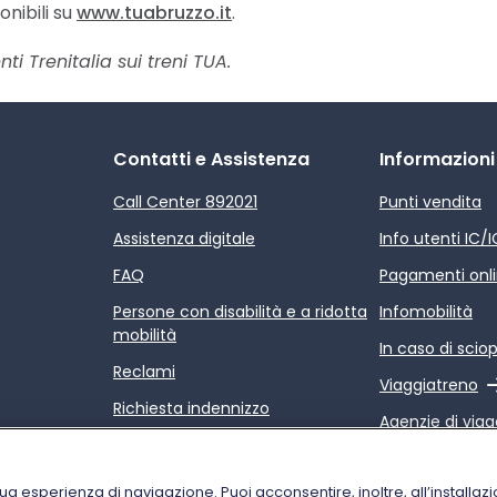
nibili su
www.tuabruzzo.it
.
i Trenitalia sui treni TUA.
Contatti e Assistenza
Informazioni
Call Center 892021
Punti vendita
Assistenza digitale
Info utenti IC/
FAQ
Pagamenti onl
Persone con disabilità e a ridotta
Infomobilità
mobilità
In caso di scio
Reclami
Link esterno
Viaggiatreno
Richiesta indennizzo
Agenzie di viag
Rimborsi
Link esterno
Relazione sulla
Condizioni di trasporto
servizi di Trenit
tua esperienza di navigazione. Puoi acconsentire, inoltre, all’installazi