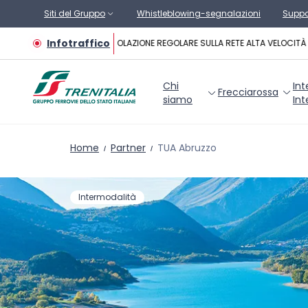
Vai al contenuto principale
Siti del Gruppo
Whistleblowing-segnalazioni
Suppo
Infotraffico
CIRCOLAZIONE REGOLARE SULLA RETE ALTA VELOCITÀ
Chi
Int
Frecciarossa
siamo
Int
Home
Partner
TUA Abruzzo
Intermodalità