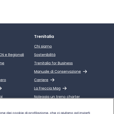
Trenitalia
Chi siamo
ICN e Regionali
Sostenibilità
ine
Trenitalia for Business
Link esterno
Manuale di Conservazione
Link esterno
pero
Carriere
Link esterno
La Freccia Mag
gi
Noleggia un treno charter
 Qualità dei
Viaggi di gruppo
alia
one dei cookie di profilazione, che ci aiutano ad inviarti