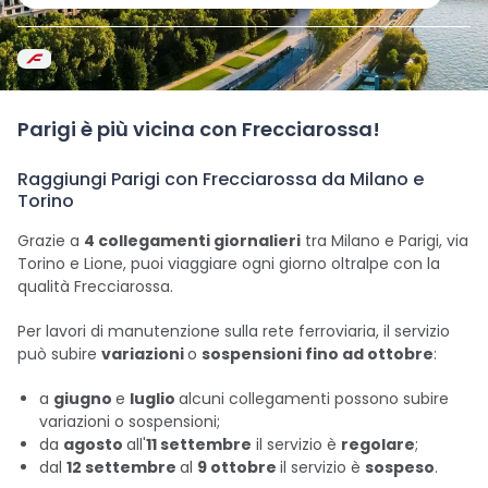
Parigi è più vicina con Frecciarossa!
Raggiungi Parigi con Frecciarossa da Milano e
Torino
Grazie a
4 collegamenti giornalieri
tra Milano e Parigi, via
Torino e Lione, puoi viaggiare ogni giorno oltralpe con la
qualità Frecciarossa.
Per lavori di manutenzione sulla rete ferroviaria, il servizio
può subire
variazioni
o
sospensioni fino ad ottobre
:
a
giugno
e
luglio
alcuni collegamenti possono subire
variazioni o sospensioni;
da
agosto
all'
11 settembre
il servizio è
regolare
;
dal
12 settembre
al
9 ottobre
il servizio è
sospeso
.