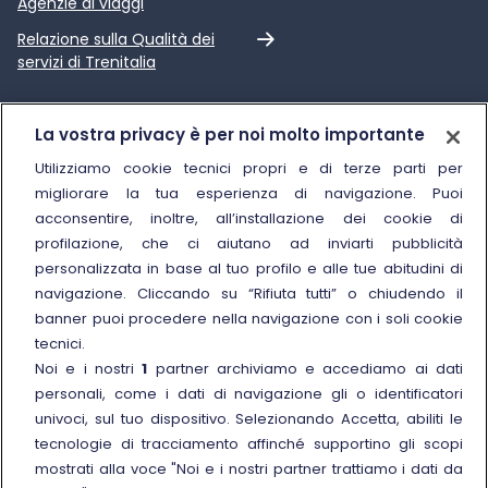
Agenzie di viaggi
Link esterno
Relazione sulla Qualità dei
servizi di Trenitalia
Trenitalia
La vostra privacy è per noi molto importante
Chi siamo
Utilizziamo cookie tecnici propri e di terze parti per
migliorare la tua esperienza di navigazione. Puoi
Sostenibilità
acconsentire, inoltre, all’installazione dei cookie di
Trenitalia for Business
profilazione, che ci aiutano ad inviarti pubblicità
personalizzata in base al tuo profilo e alle tue abitudini di
Link esterno
Manuale di Conservazione
navigazione. Cliccando su “Rifiuta tutti” o chiudendo il
Link esterno
Carriere
banner puoi procedere nella navigazione con i soli cookie
Link esterno
La Freccia Mag
tecnici.
Noi e i nostri
1
partner archiviamo e accediamo ai dati
Noleggia un treno charter
personali, come i dati di navigazione gli o identificatori
Viaggi di gruppo
univoci, sul tuo dispositivo. Selezionando Accetta, abiliti le
tecnologie di tracciamento affinché supportino gli scopi
mostrati alla voce "Noi e i nostri partner trattiamo i dati da