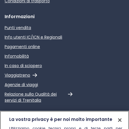
Condizioni di trasporto
Informazioni
Punti vendita
Info utenti IC/ICN e Regionali
Pagamenti online
Infomobilità
In caso di sciopero
Link esterno
Viaggiatreno
Agenzie di viaggi
Link esterno
Relazione sulla Qualità dei
servizi di Trenitalia
Trenitalia
La vostra privacy è per noi molto importante
Chi siamo
Utilizziamo cookie tecnici propri e di terze parti per