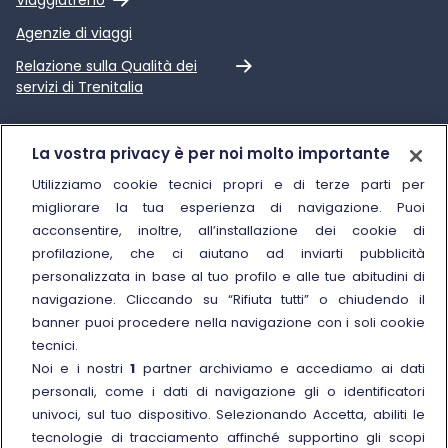
Agenzie di viaggi
Link esterno
Relazione sulla Qualità dei
servizi di Trenitalia
Trenitalia
La vostra privacy è per noi molto importante
Chi siamo
Utilizziamo cookie tecnici propri e di terze parti per
migliorare la tua esperienza di navigazione. Puoi
Sostenibilità
acconsentire, inoltre, all’installazione dei cookie di
Trenitalia for Business
profilazione, che ci aiutano ad inviarti pubblicità
personalizzata in base al tuo profilo e alle tue abitudini di
Link esterno
Manuale di Conservazione
navigazione. Cliccando su “Rifiuta tutti” o chiudendo il
Link esterno
Carriere
banner puoi procedere nella navigazione con i soli cookie
Link esterno
La Freccia Mag
tecnici.
Noi e i nostri
1
partner archiviamo e accediamo ai dati
Noleggia un treno charter
personali, come i dati di navigazione gli o identificatori
Viaggi di gruppo
univoci, sul tuo dispositivo. Selezionando Accetta, abiliti le
tecnologie di tracciamento affinché supportino gli scopi