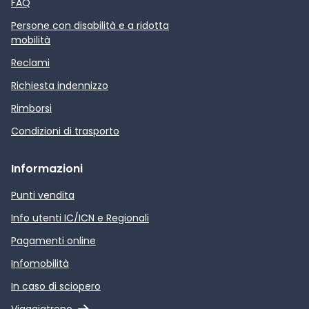
FAQ
Persone con disabilità e a ridotta
mobilità
Reclami
Richiesta indennizzo
Rimborsi
Condizioni di trasporto
Informazioni
Punti vendita
Info utenti IC/ICN e Regionali
Pagamenti online
Infomobilità
In caso di sciopero
Link esterno
Viaggiatreno