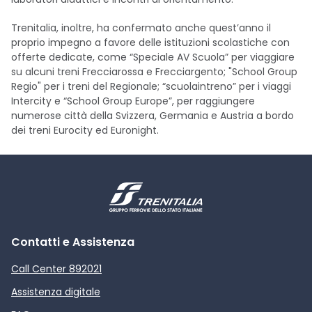
Trenitalia, inoltre, ha confermato anche quest’anno il
proprio impegno a favore delle istituzioni scolastiche con
offerte dedicate, come “Speciale AV Scuola” per viaggiare
su alcuni treni Frecciarossa e Frecciargento; "School Group
Regio" per i treni del Regionale; “scuolaintreno” per i viaggi
Intercity e “School Group Europe”, per raggiungere
numerose città della Svizzera, Germania e Austria a bordo
dei treni Eurocity ed Euronight.
Contatti e Assistenza
Call Center 892021
Assistenza digitale