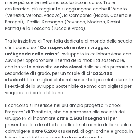
mete più scelte nell’anno scolastico in corso. Tra le
destinazioni più raggiunte si aggiungono anche il Veneto
(Venezia, Verona, Padova), la Campania (Napoli, Caserta e
Pompei), l’Emilia-Romagna (Ravenna, Modena, Rimini,
Parma) e la Toscana (Lucca e Prato).
Tra le iniziative di Trenitalia dedicate al mondo della scuola
c’è il concorso
“Consapevolmente in viaggio:
un’Agenda nello zaino”
, sviluppato in collaborazione con
ASviS per approfondire il tema della mobilità sostenibile,
che ha visto coinvolte
cento classi
delle scuole primarie e
secondarie di I grado, per un totale di
circa 2.400
studenti
. I tre migliori elaborati sono stati premiati durante
il Festival dello Sviluppo Sostenibile a Roma con biglietti per
viaggiare a bordo del treno.
Il concorso si inserisce nel più ampio progetto “School
Program” di Trenitalia, che ha permesso alla società del
Gruppo FS di incontrare
oltre 2.500 insegnanti
per
presentare loro le offerte dedicate al mondo della scuola e
coinvolgere
oltre 5.200 studenti
, di ogni ordine e grado, in
laboratori didattici e incontri di orientamento.