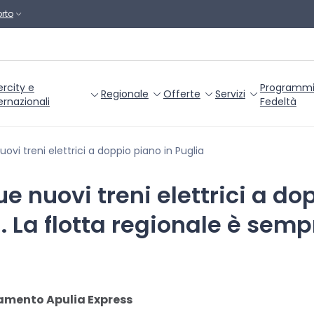
rto
ercity e
Programm
Regionale
Offerte
Servizi
ernazionali
Fedeltà
ovi treni elettrici a doppio piano in Puglia
e nuovi treni elettrici a do
a. La flotta regionale è sem
gamento Apulia Express