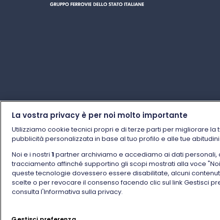
La vostra privacy è per noi molto importante
Utilizziamo cookie tecnici propri e di terze parti per migliorare la 
pubblicità personalizzata in base al tuo profilo e alle tue abitudin
Noi e i nostri
1
partner archiviamo e accediamo ai dati personali, come
tracciamento affinché supportino gli scopi mostrati alla voce "Noi e 
queste tecnologie dovessero essere disabilitate, alcuni contenu
scelte o per revocare il consenso facendo clic sul link Gestisci p
consulta l'Informativa sulla privacy.
© Gruppo FS Italiane 2025
Note legali
Protezio
Gestisci preferenza