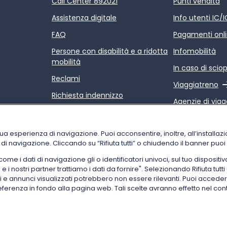
Call Center 892021
Punti vendita
Assistenza digitale
Info utenti IC/
FAQ
Pagamenti onl
Persone con disabilità e a ridotta
Infomobilità
mobilità
In caso di scio
Reclami
Link esterno
Viaggiatreno
Richiesta indennizzo
Agenzie di viag
Rimborsi
Link esterno
Relazione sulla
Condizioni di trasporto
servizi di Trenit
tua esperienza di navigazione. Puoi acconsentire, inoltre, all’installazi
i di navigazione. Cliccando su “Rifiuta tutti” o chiudendo il banner puo
 i dati di navigazione gli o identificatori univoci, sul tuo dispositiv
i nostri partner trattiamo i dati da fornire". Selezionando Rifiuta tutti 
ti e annunci visualizzati potrebbero non essere rilevanti. Puoi acce
referenza in fondo alla pagina web. Tali scelte avranno effetto nel con
ne dati personali
Accessibilità
Informativa sui cookies
Ges