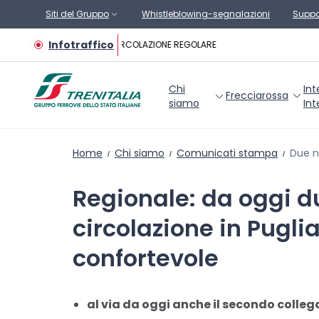
Vai al contenuto principale
Siti del Gruppo
Whistleblowing-segnalazioni
Suppo
Infotraffico
CIRCOLAZIONE REGOLARE
Chi
Int
Frecciarossa
siamo
Int
Home
Chi siamo
Comunicati stampa
Due nu
Regionale: da oggi du
circolazione in Pugli
confortevole
al via da oggi anche il secondo colle