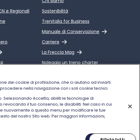
Chi siamo
ICN e Regionali
Sostenibilità
ine
Trenitalia for Business
Link esterno
Manuale di Conservazione
Link esterno
pero
Carriere
Link esterno
La Freccia Mag
gi
Noleggia un treno charter
 Qualità dei
Viaggi di gruppo
alia
one dei cookie di profilazione, che ci aiutano ad inviarti
i procedere nella navigazione con i soli cookie tecnici.
o. Selezionando Accetta, abiliti le tecnologie di
o revocando il tuo consenso, le disabiliti. Nel caso in cui
Seguici sui social
dere nuovamente a questo menu per modificare le tue
testo del nostro Sito web. Per maggiori informazioni,
tisci preferenza
Partita IVA 05403151003
Accetta
Rifiuta tutti