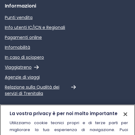
Informazioni
Punti vendita
Info utenti IC/ICN e Regionali
Pagamenti online
Infomobilità
In caso di sciopero
Link esterno
Viaggiatreno
Agenzie di viaggi
Link esterno
Relazione sulla Qualità dei
servizi di Trenitalia
Trenitalia
La vostra privacy è per noi molto importante
Chi siamo
Utilizziamo cookie tecnici propri e di terze parti per
migliorare la tua esperienza di navigazione. Puoi
Sostenibilità