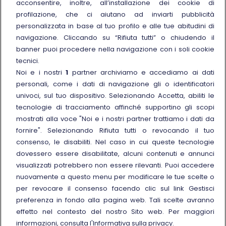
acconsentire, inoltre, all’installazione dei cookie di
Trenitalia for Business
profilazione, che ci aiutano ad inviarti pubblicità
personalizzata in base al tuo profilo e alle tue abitudini di
Link esterno
Manuale di Conservazione
navigazione. Cliccando su “Rifiuta tutti” o chiudendo il
Link esterno
Carriere
banner puoi procedere nella navigazione con i soli cookie
Link esterno
La Freccia Mag
tecnici.
Noi e i nostri
1
partner archiviamo e accediamo ai dati
Noleggia un treno charter
personali, come i dati di navigazione gli o identificatori
Viaggi di gruppo
univoci, sul tuo dispositivo. Selezionando Accetta, abiliti le
tecnologie di tracciamento affinché supportino gli scopi
mostrati alla voce "Noi e i nostri partner trattiamo i dati da
fornire". Selezionando Rifiuta tutti o revocando il tuo
consenso, le disabiliti. Nel caso in cui queste tecnologie
Seguici sui social
dovessero essere disabilitate, alcuni contenuti e annunci
visualizzati potrebbero non essere rilevanti. Puoi accedere
nuovamente a questo menu per modificare le tue scelte o
per revocare il consenso facendo clic sul link Gestisci
preferenza in fondo alla pagina web. Tali scelte avranno
© Gruppo FS Italiane 2025
effetto nel contesto del nostro Sito web. Per maggiori
Note legali
Protezione dati personali
Accessibilità
Informativa sui cookies
Gestisci preferenza
informazioni, consulta l'Informativa sulla privacy.