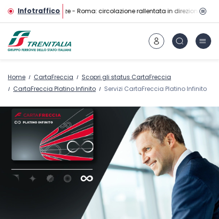
Vai al contenuto principale
Infotraffico
Linea AV Firenze - Roma: circolazione rallentata in direzione Roma 
Home
CartaFreccia
Scopri gli status CartaFreccia
CartaFreccia Platino Infinito
Servizi CartaFreccia Platino Infinito