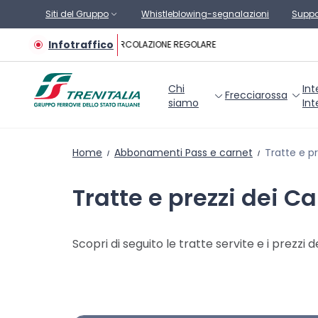
Vai al contenuto principale
Siti del Gruppo
Whistleblowing-segnalazioni
Suppo
Infotraffico
CIRCOLAZIONE REGOLARE
Chi
Int
Frecciarossa
siamo
Int
Home
Abbonamenti Pass e carnet
Tratte e p
Tratte e prezzi dei C
Scopri di seguito le tratte servite e i prezzi dei 