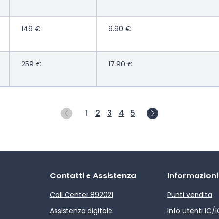
149 €
9.90 €
259 €
17.90 €
1
2
3
4
5
Contatti e Assistenza
Informazioni
Call Center 892021
Punti vendita
Assistenza digitale
Info utenti IC/