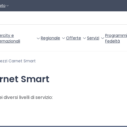
rto
ercity e
Programm
Regionale
Offerte
Servizi
ernazionali
Fedeltà
rezzi Carnet Smart
arnet Smart
diversi livelli di servizio: