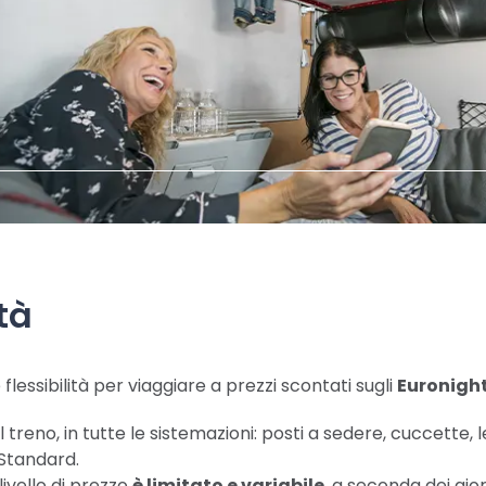
tà
 flessibilità per viaggiare a prezzi scontati sugli
Euronight
 treno, in tutte le sistemazioni: posti a sedere, cuccette, l
 Standard.
livello di prezzo
è limitato e variabile
, a seconda dei gior