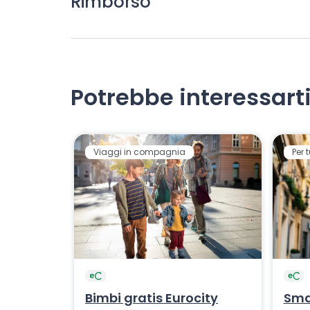
Rimborso
Potrebbe interessart
Viaggi in compagnia
Per t
Bimbi gratis Eurocity
Sma