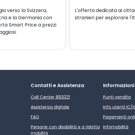
ia verso la Svizzera,
L'offerta dedicata ai citta
stria e la Germania con
stranieri per esplorare l'It
erta Smart Price a prezzi
aggiosi.
Contatti e Assistenza
Informazioni
Call Center 892021
Punti vendita
Assistenza digitale
Info utenti IC/
FAQ
Pagamenti onl
Persone con disabilità e a ridotta
Infomobilità
mobilità