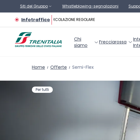
Vai al contenuto principale
Siti del Gruppo
Whistleblowing-segnalazioni
Suppo
Infotraffico
CIRCOLAZIONE REGOLARE
Chi
Int
Frecciarossa
siamo
Int
Home
Offerte
Semi-Flex
Per tutti