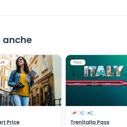
i anche
utti
Pass
rt Price
Trenitalia Pass