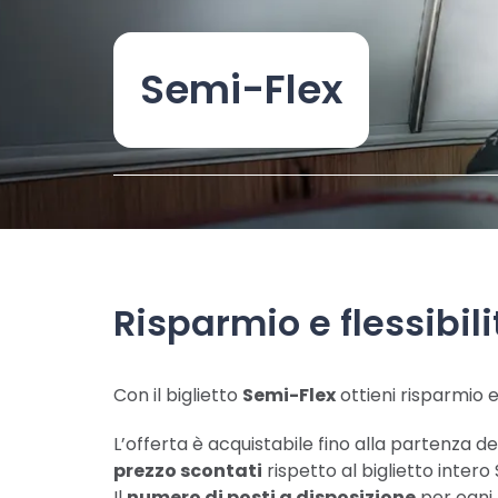
Semi-Flex
Risparmio e flessibili
Con il biglietto
Semi-Flex
ottieni risparmio e
L’offerta è acquistabile fino alla partenza del
prezzo scontati
rispetto al biglietto intero
Il
numero di posti a disposizione
per ogni 