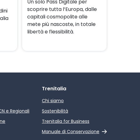
Un solo Pass Digitale per
scoprire tutta l’Europa,
dalle
dini
capitali cosmopolite alle
alia
mete più nascoste,
in totale
libertà e flessibilità.
Trenitalia
Chi siamo
ICN e Regionali
Sostenibilità
ine
Trenitalia for Business
Link esterno
Manuale di Conservazione