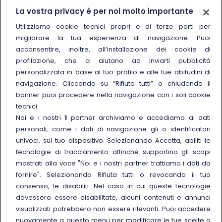
Trenitalia
La vostra privacy è per noi molto importante
Chi siamo
Utilizziamo cookie tecnici propri e di terze parti per
migliorare la tua esperienza di navigazione. Puoi
Sostenibilità
acconsentire, inoltre, all’installazione dei cookie di
Trenitalia for Business
profilazione, che ci aiutano ad inviarti pubblicità
personalizzata in base al tuo profilo e alle tue abitudini di
Link esterno
Manuale di Conservazione
navigazione. Cliccando su “Rifiuta tutti” o chiudendo il
Link esterno
Carriere
banner puoi procedere nella navigazione con i soli cookie
Link esterno
La Freccia Mag
tecnici.
Noi e i nostri
1
partner archiviamo e accediamo ai dati
Noleggia un treno charter
personali, come i dati di navigazione gli o identificatori
Viaggi di gruppo
univoci, sul tuo dispositivo. Selezionando Accetta, abiliti le
tecnologie di tracciamento affinché supportino gli scopi
mostrati alla voce "Noi e i nostri partner trattiamo i dati da
fornire". Selezionando Rifiuta tutti o revocando il tuo
consenso, le disabiliti. Nel caso in cui queste tecnologie
Seguici sui social
dovessero essere disabilitate, alcuni contenuti e annunci
visualizzati potrebbero non essere rilevanti. Puoi accedere
nuovamente a questo menu per modificare le tue scelte o