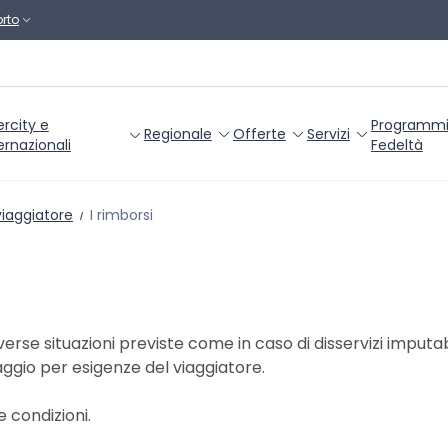
rto
ercity e
Programm
Regionale
Offerte
Servizi
ernazionali
Fedeltà
viaggiatore
I rimborsi
rse situazioni previste come in caso di disservizi imputabil
aggio per esigenze del viaggiatore.
e condizioni.