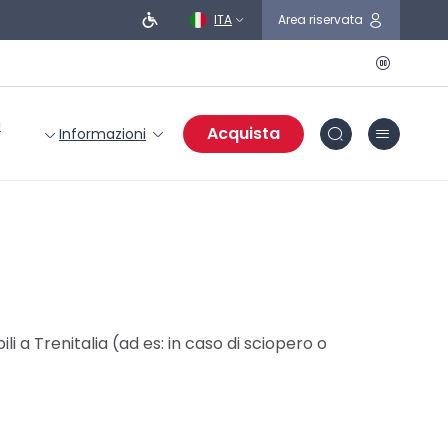
ITA
Area riservata
i
Acquista
Informazioni
i a Trenitalia (ad es: in caso di sciopero o