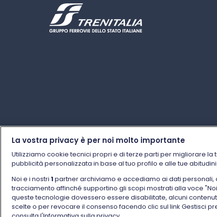
La vostra privacy è per noi molto importante
Utilizziamo cookie tecnici propri e di terze parti per migliorare la 
pubblicità personalizzata in base al tuo profilo e alle tue abitudin
Noi e i nostri
1
partner archiviamo e accediamo ai dati personali, come
tracciamento affinché supportino gli scopi mostrati alla voce "Noi e 
queste tecnologie dovessero essere disabilitate, alcuni contenu
scelte o per revocare il consenso facendo clic sul link Gestisci p
consulta l'Informativa sulla privacy.