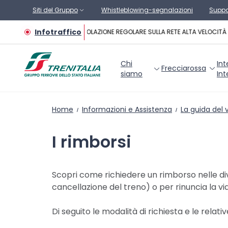
Vai al contenuto principale
Siti del Gruppo
Whistleblowing-segnalazioni
Suppo
Infotraffico
CIRCOLAZIONE REGOLARE SULLA RETE ALTA VELOCITÀ
Chi
Int
Frecciarossa
siamo
Int
Home
Informazioni e Assistenza
La guida del 
I rimborsi
Scopri come richiedere un rimborso nelle dive
cancellazione del treno) o per rinuncia la vi
Di seguito le modalità di richiesta e le relativ