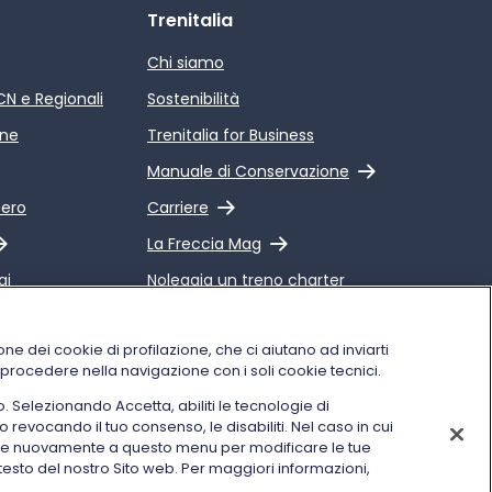
Trenitalia
Chi siamo
ICN e Regionali
Sostenibilità
ine
Trenitalia for Business
Link esterno
Manuale di Conservazione
Link esterno
pero
Carriere
Link esterno
La Freccia Mag
gi
Noleggia un treno charter
 Qualità dei
Viaggi di gruppo
alia
one dei cookie di profilazione, che ci aiutano ad inviarti
i procedere nella navigazione con i soli cookie tecnici.
o. Selezionando Accetta, abiliti le tecnologie di
o revocando il tuo consenso, le disabiliti. Nel caso in cui
Seguici sui social
dere nuovamente a questo menu per modificare le tue
testo del nostro Sito web. Per maggiori informazioni,