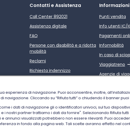
Contatti e Assistenza
Informazioni
Call Center 892021
Punti vendita
Assistenza digitale
Info utenti IC/
FAQ
Pagamenti onl
Persone con disabilità e a ridotta
Infomobilità
mobilità
In caso di scio
Reclami
Link esterno
Viaggiatreno
Richiesta indennizzo
Agenzie di viag
Rimborsi
Link esterno
Relazione sulla
Condizioni di trasporto
servizi di Trenit
tua esperienza di navigazione. Puoi acconsentire, inoltre, all’installazi
i di navigazione. Cliccando su “Rifiuta tutti” o chiudendo il banner puo
 i dati di navigazione gli o identificatori univoci, sul tuo dispositiv
i nostri partner trattiamo i dati da fornire". Selezionando Rifiuta tutti 
ti e annunci visualizzati potrebbero non essere rilevanti. Puoi acce
referenza in fondo alla pagina web. Tali scelte avranno effetto nel con