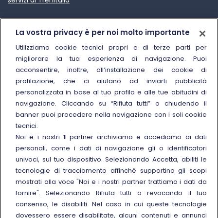
Trenitalia
La vostra privacy è per noi molto importante
Chi siamo
Utilizziamo cookie tecnici propri e di terze parti per
migliorare la tua esperienza di navigazione. Puoi
Sostenibilità
acconsentire, inoltre, all’installazione dei cookie di
Trenitalia for Business
profilazione, che ci aiutano ad inviarti pubblicità
personalizzata in base al tuo profilo e alle tue abitudini di
Link esterno
Manuale di Conservazione
navigazione. Cliccando su “Rifiuta tutti” o chiudendo il
Link esterno
Carriere
banner puoi procedere nella navigazione con i soli cookie
Link esterno
La Freccia Mag
tecnici.
Noi e i nostri
1
partner archiviamo e accediamo ai dati
Noleggia un treno charter
personali, come i dati di navigazione gli o identificatori
Viaggi di gruppo
univoci, sul tuo dispositivo. Selezionando Accetta, abiliti le
tecnologie di tracciamento affinché supportino gli scopi
mostrati alla voce "Noi e i nostri partner trattiamo i dati da
fornire". Selezionando Rifiuta tutti o revocando il tuo
consenso, le disabiliti. Nel caso in cui queste tecnologie
Seguici sui social
dovessero essere disabilitate, alcuni contenuti e annunci