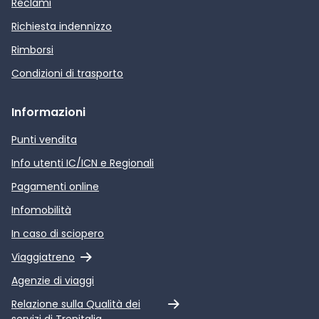
Reclami
Richiesta indennizzo
Rimborsi
Condizioni di trasporto
Informazioni
Punti vendita
Info utenti IC/ICN e Regionali
Pagamenti online
Infomobilità
In caso di sciopero
Link esterno
Viaggiatreno
Agenzie di viaggi
Link esterno
Relazione sulla Qualità dei
servizi di Trenitalia